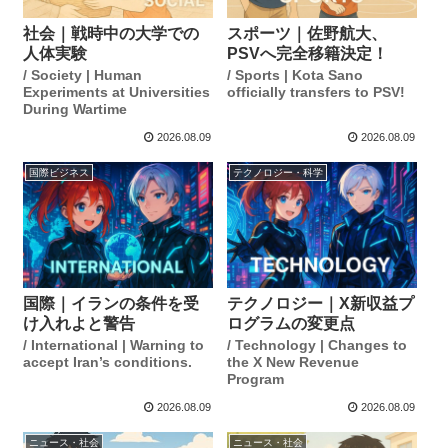
社会｜戦時中の大学での
スポーツ｜佐野航大、
人体実験
PSVへ完全移籍決定！
/ Society | Human
/ Sports | Kota Sano
Experiments at Universities
officially transfers to PSV!
During Wartime
2026.08.09
2026.08.09
国際ビジネス
テクノロジー・科学
国際｜イランの条件を受
テクノロジー｜X新収益プ
け入れよと警告
ログラムの変更点
/ International | Warning to
/ Technology | Changes to
accept Iran’s conditions.
the X New Revenue
Program
2026.08.09
2026.08.09
ニュース・社会
ニュース・社会