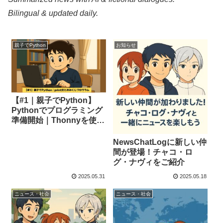
Bilingual & updated daily.
親子でPython
お知らせ
【#1｜親子でPython】
Pythonでプログラミング
準備開始｜Thonnyを使っ
てprint文を学習！
NewsChatLogに新しい仲
間が登場！チャコ・ロ
グ・ナヴィをご紹介
2025.05.31
2025.05.18
ニュース・社会
ニュース・社会