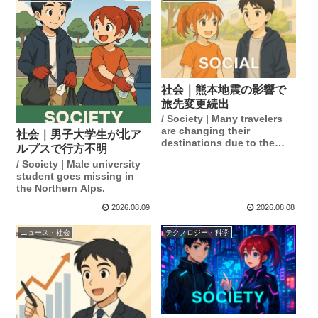
社会｜熊本地震の影響で
旅先変更続出
/ Society | Many travelers
are changing their
社会｜男子大学生が北ア
destinations due to the
ルプスで行方不明
impact of the Kumamoto
/ Society | Male university
earthquake.
student goes missing in
the Northern Alps.
2026.08.09
2026.08.08
ニュース・社会
テクノロジー・科学