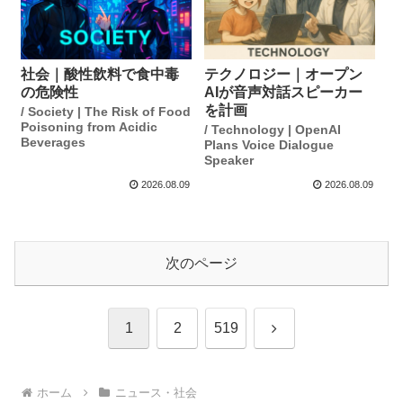
社会｜酸性飲料で食中毒
テクノロジー｜オープン
の危険性
AIが音声対話スピーカー
を計画
/ Society | The Risk of Food
Poisoning from Acidic
/ Technology | OpenAI
Beverages
Plans Voice Dialogue
Speaker
2026.08.09
2026.08.09
次のページ
次
1
2
519
へ
ホーム
ニュース・社会