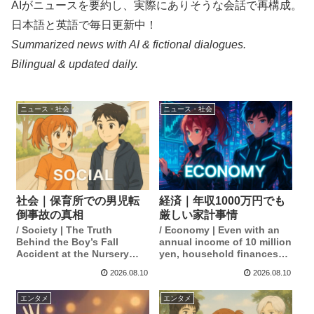
AIがニュースを要約し、実際にありそうな会話で再構成。
日本語と英語で毎日更新中！
Summarized news with AI & fictional dialogues.
Bilingual & updated daily.
ニュース・社会
ニュース・社会
社会｜保育所での男児転
経済｜年収1000万円でも
倒事故の真相
厳しい家計事情
/ Society | The Truth
/ Economy | Even with an
Behind the Boy’s Fall
annual income of 10 million
Accident at the Nursery
yen, household finances
School
are tight.
2026.08.10
2026.08.10
エンタメ
エンタメ