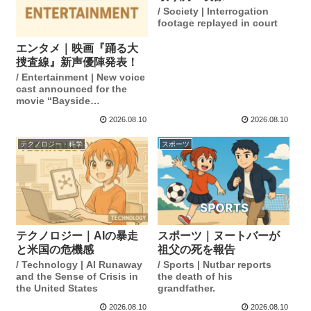
/ Society | Interrogation
footage replayed in court
エンタメ｜映画『踊る大
捜査線』新声優陣発表！
/ Entertainment | New voice
cast announced for the
movie “Bayside
Shakedown”!
2026.08.10
2026.08.10
テクノロジー・科学
スポーツ
テクノロジー｜AIの暴走
スポーツ｜ヌートバーが
と米国の危機感
祖父の死を報告
/ Technology | AI Runaway
/ Sports | Nutbar reports
and the Sense of Crisis in
the death of his
the United States
grandfather.
2026.08.10
2026.08.10