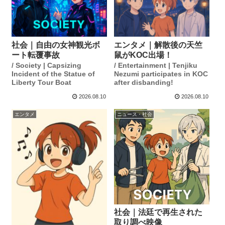
社会｜自由の女神観光ボ
エンタメ｜解散後の天竺
ート転覆事故
鼠がKOC出場！
/ Society | Capsizing
/ Entertainment | Tenjiku
Incident of the Statue of
Nezumi participates in KOC
Liberty Tour Boat
after disbanding!
2026.08.10
2026.08.10
エンタメ
ニュース・社会
社会｜法廷で再生された
取り調べ映像