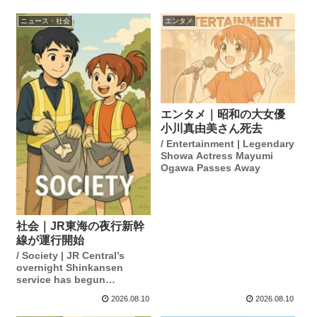
ニュース・社会
エンタメ
エンタメ｜昭和の大女優
小川真由美さん死去
/ Entertainment | Legendary
Showa Actress Mayumi
Ogawa Passes Away
社会｜JR東海の夜行新幹
線が運行開始
/ Society | JR Central’s
overnight Shinkansen
service has begun
operation.
2026.08.10
2026.08.10