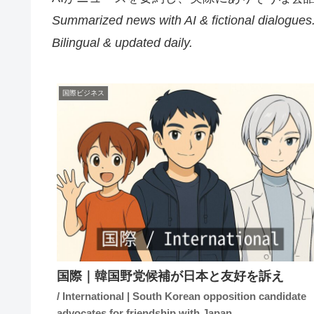
Summarized news with AI & fictional dialogues
Bilingual & updated daily.
国際ビジネス
国際｜韓国野党候補が日本と友好を訴え
/ International | South Korean opposition candidate
advocates for friendship with Japan.