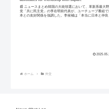
📰 ニュースまとめ韓国の大統領選において、革新系最大
党「共に民主党」の李在明前代表が、ユーチューブ番組で
本との友好関係を強調した。李候補は「本当に日本と仲良
したい」と発言し、テロ対策の強化も訴えている。大統領
は6月3日に投開票される...
2025.05.
ホーム
外交