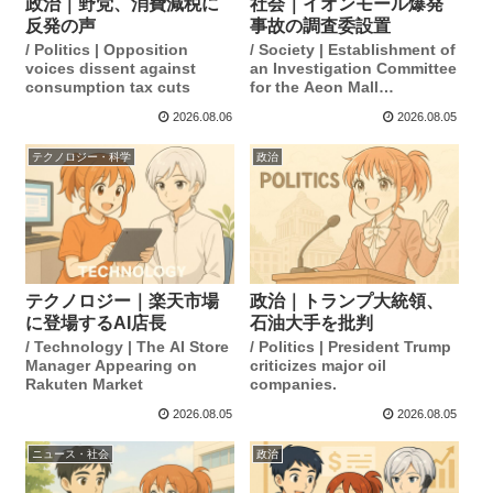
政治｜野党、消費減税に
社会｜イオンモール爆発
反発の声
事故の調査委設置
/ Politics | Opposition
/ Society | Establishment of
voices dissent against
an Investigation Committee
consumption tax cuts
for the Aeon Mall
Explosion Incident
2026.08.06
2026.08.05
テクノロジー・科学
政治
テクノロジー｜楽天市場
政治｜トランプ大統領、
に登場するAI店長
石油大手を批判
/ Technology | The AI Store
/ Politics | President Trump
Manager Appearing on
criticizes major oil
Rakuten Market
companies.
2026.08.05
2026.08.05
ニュース・社会
政治