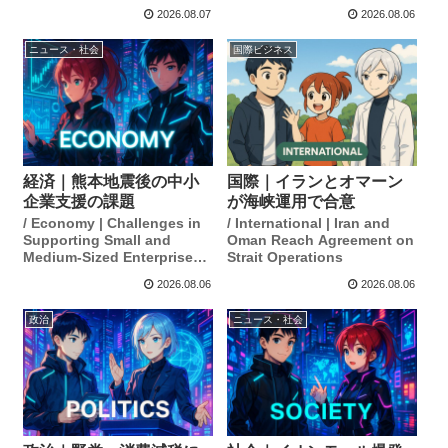
2026.08.07
2026.08.06
ニュース・社会
国際ビジネス
経済｜熊本地震後の中小
国際｜イランとオマーン
企業支援の課題
が海峡運用で合意
/ Economy | Challenges in
/ International | Iran and
Supporting Small and
Oman Reach Agreement on
Medium-Sized Enterprises
Strait Operations
After the Kumamoto
2026.08.06
2026.08.06
Earthquake
政治
ニュース・社会