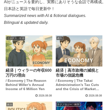
AIがニュースを要約し、実際にありそうな会話で再構成。
日本語と英語で毎日更新中！
Summarized news with AI & fictional dialogues.
Bilingual & updated daily.
ニュース・社会
政治
経済｜ウィラーの年収600
経済｜高市政権の減税と
万円の理由
市場の信認危機
/ Economy | The Reason
/ Economy | The Takai
Behind Willer’s Annual
Administration’s Tax Cuts
Income of 6 Million Yen
and the Crisis of Market
Confidence
2026.08.08
2026.08.08
政治
テクノロジー・科学