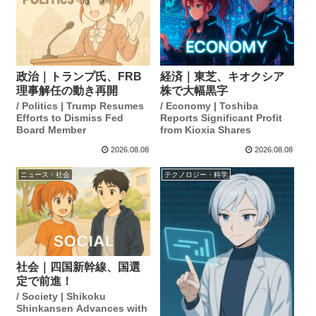
政治｜トランプ氏、FRB
経済｜東芝、キオクシア
理事解任の動き再開
株で大幅黒字
/ Politics | Trump Resumes
/ Economy | Toshiba
Efforts to Dismiss Fed
Reports Significant Profit
Board Member
from Kioxia Shares
2026.08.08
2026.08.08
ニュース・社会
テクノロジー・科学
社会｜四国新幹線、国選
定で前進！
/ Society | Shikoku
Shinkansen Advances with