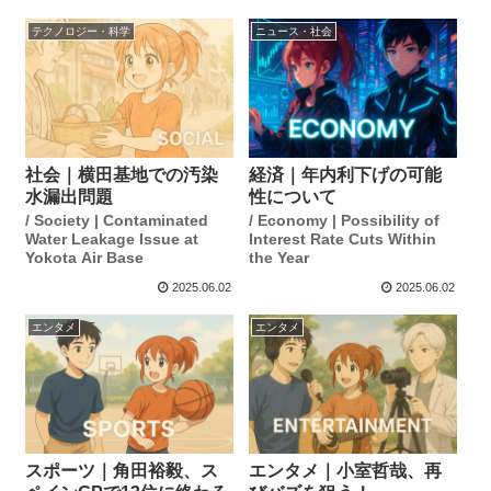
テクノロジー・科学
ニュース・社会
社会｜横田基地での汚染
経済｜年内利下げの可能
水漏出問題
性について
/ Society | Contaminated
/ Economy | Possibility of
Water Leakage Issue at
Interest Rate Cuts Within
Yokota Air Base
the Year
2025.06.02
2025.06.02
エンタメ
エンタメ
スポーツ｜角田裕毅、ス
エンタメ｜小室哲哉、再