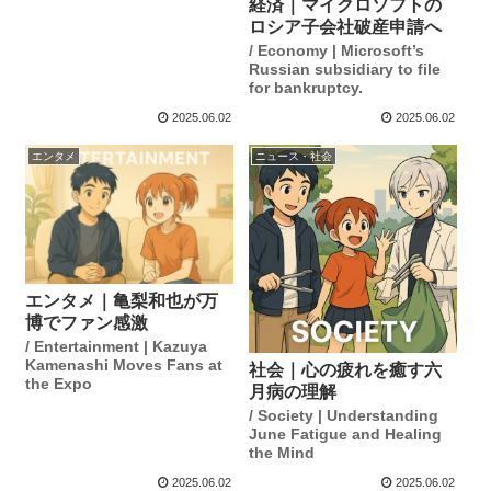
経済｜マイクロソフトの
ロシア子会社破産申請へ
/ Economy | Microsoft’s
Russian subsidiary to file
for bankruptcy.
2025.06.02
2025.06.02
エンタメ
ニュース・社会
エンタメ｜亀梨和也が万
博でファン感激
/ Entertainment | Kazuya
Kamenashi Moves Fans at
社会｜心の疲れを癒す六
the Expo
月病の理解
/ Society | Understanding
June Fatigue and Healing
the Mind
2025.06.02
2025.06.02