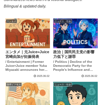
Bilingual & updated daily.
エンタメ
ニュース・社会
エンタメ｜元Juice=Juice
政治｜国民民主党の影響
宮崎由加が妊娠発表
力低下と謝罪
/ Entertainment | Former
/ Politics | Decline of the
Juice=Juice member Yuka
Democratic Party for the
Miyazaki announces her
People’s Influence and
pregnancy.
Apology
2025.06.02
2025.06.02
国際ビジネス
ニュース・社会