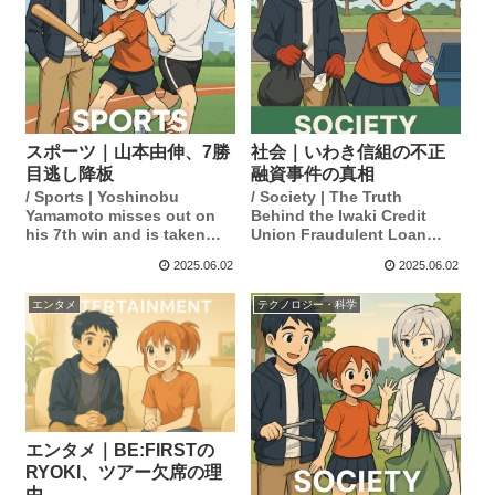
スポーツ｜山本由伸、7勝
社会｜いわき信組の不正
目逃し降板
融資事件の真相
/ Sports | Yoshinobu
/ Society | The Truth
Yamamoto misses out on
Behind the Iwaki Credit
his 7th win and is taken
Union Fraudulent Loan
out of the game.
Case
2025.06.02
2025.06.02
エンタメ
テクノロジー・科学
エンタメ｜BE:FIRSTの
RYOKI、ツアー欠席の理
由