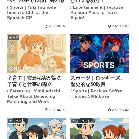
ペインGPで13位に終わる
びバズを狙う！
/ Sports | Yuki Tsunoda
/ Entertainment | Tetsuya
finishes 13th at the
Komuro Aims for Buzz
Spanish GP.
Again!
2025.06.02
2025.06.02
子育て
スポーツ
子育て｜安達祐実が語る
スポーツ｜ロッキーズ、
子育てと仕事の両立
歴史的な50敗目
/ Parenting | Yumi Adachi
/ Sports | Rockies Suffer
Talks About Balancing
Historic 50th Loss
Parenting and Work
2025.06.02
2025.06.02
エンタメ
ニュース・社会