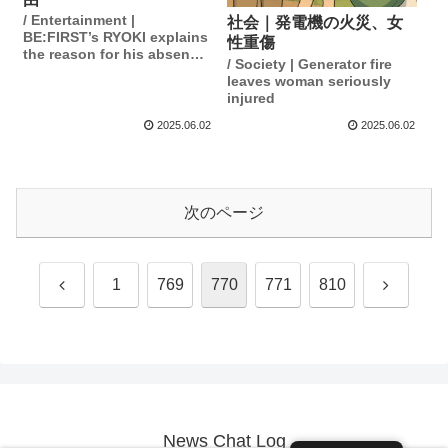
/ Entertainment |
社会｜発電機の火災、女
BE:FIRST’s RYOKI explains
性重傷
the reason for his absence
/ Society | Generator fire
from the tour.
leaves woman seriously
injured
2025.06.02
2025.06.02
次のページ
前
次
1
769
770
771
810
へ
へ
News Chat Log