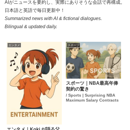
AIがニュースを要約し、実際にありそうな会話で再構成。
日本語と英語で毎日更新中！
Summarized news with AI & fictional dialogues.
Bilingual & updated daily.
エンタメ
スポーツ
スポーツ｜NBA最高年俸
契約の驚き
/ Sports | Surprising NBA
Maximum Salary Contracts
エンタメ｜Koki,が語る父