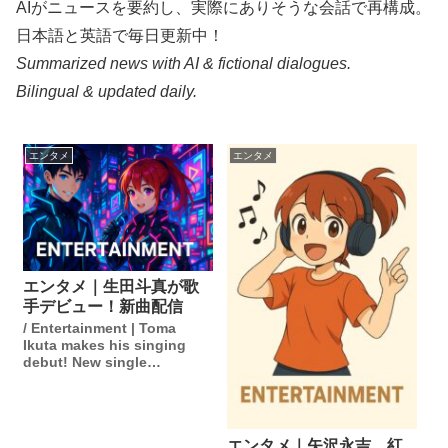
AIがニュースを要約し、実際にありそうな会話で再構成。
日本語と英語で毎日更新中！
Summarized news with AI & fictional dialogues.
Bilingual & updated daily.
エンタメ
エンタメ
エンタメ｜生田斗真が歌
手デビュー！新曲配信
/ Entertainment | Toma
Ikuta makes his singing
debut! New single
released.
エンタメ｜矢沢永吉、紅