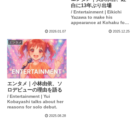
白に13年ぶり出場
/ Entertainment | Eikichi
Yazawa to make his
appearance at Kohaku for
the first time in 13 years.
2026.01.07
2025.12.25
エンタメ
エンタメ｜小林由依、ソ
ロデビューの理由を語る
/ Entertainment | Yui
Kobayashi talks about her
reasons for solo debut.
2025.08.28