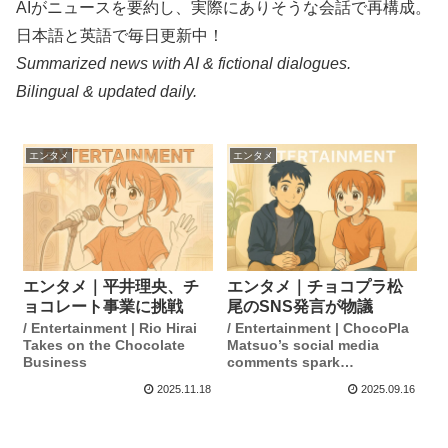
AIがニュースを要約し、実際にありそうな会話で再構成。
日本語と英語で毎日更新中！
Summarized news with AI & fictional dialogues.
Bilingual & updated daily.
エンタメ
エンタメ
エンタメ｜平井理央、チ
エンタメ｜チョコプラ松
ョコレート事業に挑戦
尾のSNS発言が物議
/ Entertainment | Rio Hirai
/ Entertainment | ChocoPla
Takes on the Chocolate
Matsuo’s social media
Business
comments spark
controversy
2025.11.18
2025.09.16