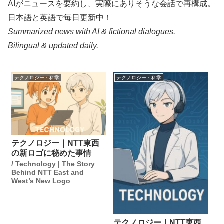
AIがニュースを要約し、実際にありそうな会話で再構成。
日本語と英語で毎日更新中！
Summarized news with AI & fictional dialogues.
Bilingual & updated daily.
テクノロジー・科学
テクノロジー・科学
テクノロジー｜NTT東西
の新ロゴに秘めた事情
/ Technology | The Story
Behind NTT East and
West’s New Logo
テクノロジー｜NTT東西