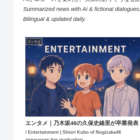
Summarized news with AI & fictional dialogues
Bilingual & updated daily.
エンタメ
エンタメ｜乃木坂46の久保史緒里が卒業発表
/ Entertainment | Shiori Kubo of Nogizaka46
announces her graduation.