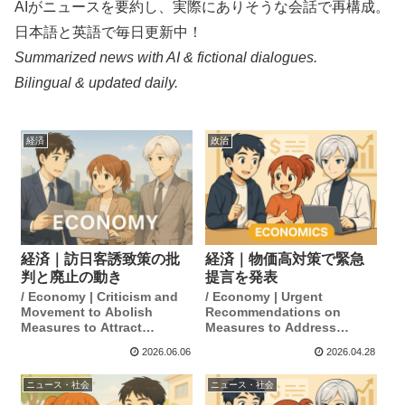
AIがニュースを要約し、実際にありそうな会話で再構成。
日本語と英語で毎日更新中！
Summarized news with AI & fictional dialogues.
Bilingual & updated daily.
経済
政治
経済｜訪日客誘致策の批
経済｜物価高対策で緊急
判と廃止の動き
提言を発表
/ Economy | Criticism and
/ Economy | Urgent
Movement to Abolish
Recommendations on
Measures to Attract
Measures to Address
Visitors to Japan
Rising Prices
2026.06.06
2026.04.28
ニュース・社会
ニュース・社会