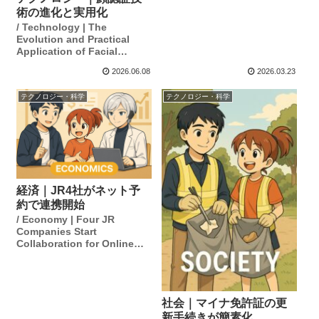
術の進化と実用化
/ Technology | The
Evolution and Practical
Application of Facial
Recognition Technology
2026.06.08
2026.03.23
テクノロジー・科学
テクノロジー・科学
経済｜JR4社がネット予
約で連携開始
/ Economy | Four JR
Companies Start
Collaboration for Online
Reservations
社会｜マイナ免許証の更
新手続きが簡素化