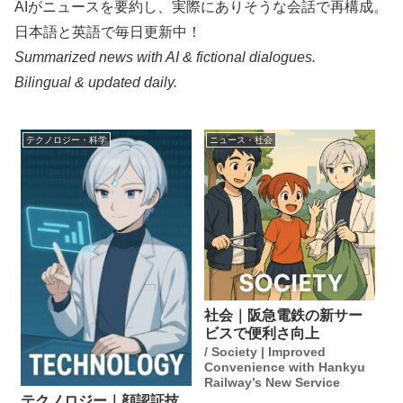
AIがニュースを要約し、実際にありそうな会話で再構成。
日本語と英語で毎日更新中！
Summarized news with AI & fictional dialogues.
Bilingual & updated daily.
テクノロジー・科学
ニュース・社会
社会｜阪急電鉄の新サー
ビスで便利さ向上
/ Society | Improved
Convenience with Hankyu
Railway’s New Service
テクノロジー｜顔認証技