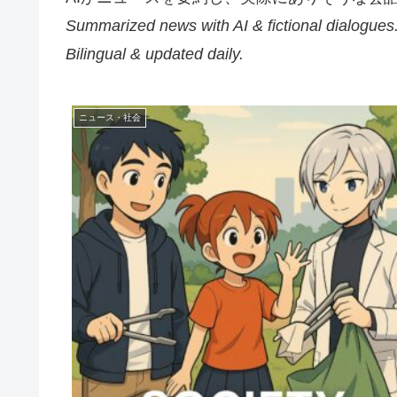
Summarized news with AI & fictional dialogues
Bilingual & updated daily.
ニュース・社会