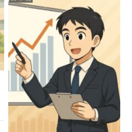
の
こ
ス
れ