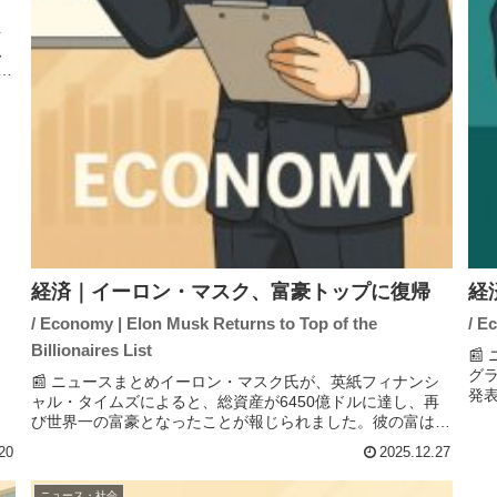
再
、
家
ズ
経済｜イーロン・マスク、富豪トップに復帰
経
/ Economy | Elon Musk Returns to Top of the
/ E
Billionaires List
📰
グラ
📰 ニュースまとめイーロン・マスク氏が、英紙フィナンシ
発
ャル・タイムズによると、総資産が6450億ドルに達し、再
影
び世界一の富豪となったことが報じられました。彼の富は主
費者
に電気自動車メーカーのテスラの成功やAIブームによって増
20
2025.12.27
加したとされています...
ニュース・社会