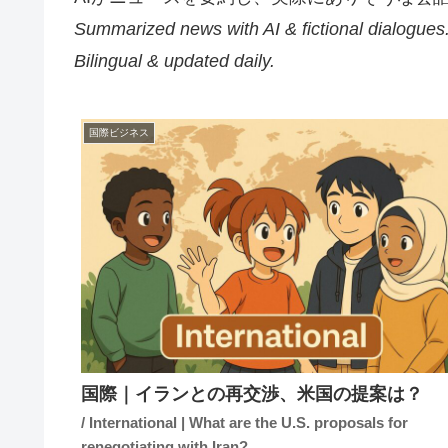
Summarized news with AI & fictional dialogues
Bilingual & updated daily.
国際ビジネス
国際｜イランとの再交渉、米国の提案は？
/ International | What are the U.S. proposals for
renegotiating with Iran?