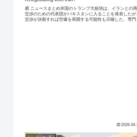
📰 ニュースまとめ米国のトランプ大統領は、イランとの
交渉のための代表団がパキスタンに入ることを発表したが
交渉が決裂すれば空爆を再開する可能性も示唆した。専門
は、恒久和平の実現には核開発やホルムズ海峡の管理、ヒ
ボラの扱いが課題であり、...
2026.04.
テクノロジー・科学