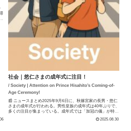
を
滞
、
り
社会｜悠仁さまの成年式に注目！
/ Society | Attention on Prince Hisahito’s Coming-of-
Age Ceremony!
📰 ニュースまとめ2025年9月6日に、秋篠宮家の長男・悠仁
さまの成年式が行われる。男性皇族の成年式は40年ぶりで、
多くの注目が集まっている。成年式では「加冠の儀」が特に
重要とされ、冠を被る瞬間の音が象徴的な場面となる。ま
06
2025.08.30
た、成年皇族として...