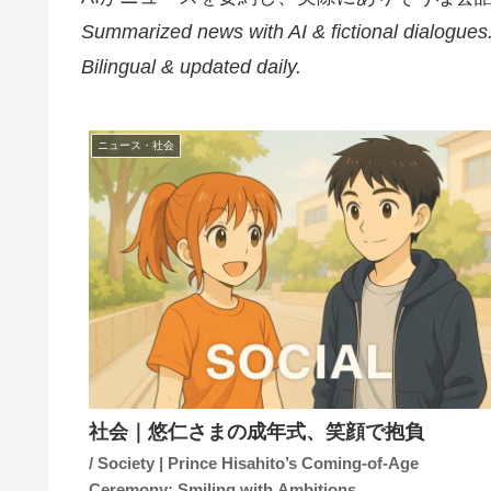
Summarized news with AI & fictional dialogues
Bilingual & updated daily.
ニュース・社会
社会｜悠仁さまの成年式、笑顔で抱負
/ Society | Prince Hisahito’s Coming-of-Age
Ceremony: Smiling with Ambitions