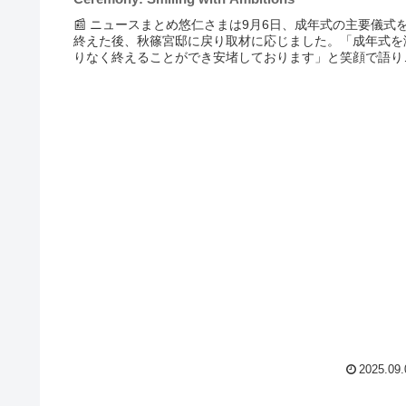
📰 ニュースまとめ悠仁さまは9月6日、成年式の主要儀式
終えた後、秋篠宮邸に戻り取材に応じました。「成年式を
りなく終えることができ安堵しております」と笑顔で語り
今後の抱負についても触れました。この成年式は、40年ぶ
に行われた宮中儀式で...
2025.09.