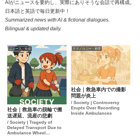
AIがニュースを要約し、実際にありそうな会話で再構成。
日本語と英語で毎日更新中！
Summarized news with AI & fictional dialogues.
Bilingual & updated daily.
ニュース・社会
テクノロジー・科学
社会｜救急車内での撮影
問題が炎上
/ Society | Controversy
Erupts Over Recording
社会｜救急車の脱輪で搬
Inside Ambulances
送遅延、流産の悲劇
/ Society | Tragedy of
Delayed Transport Due to
Ambulance Wheel
Detachment Results in