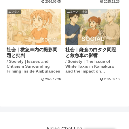
2026.03.05
2025.12.28
Miscarriage
エンタメ
ニュース・社会
社会｜救急車内の撮影問
社会｜鎌倉の白タク問題
題と批判
と救急車の影響
/ Society | Issues and
/ Society | The Issue of
Criticism Surrounding
White Taxis in Kamakura
Filming Inside Ambulances
and the Impact on
Ambulance Services
2025.12.26
2025.09.16
News Chat Log