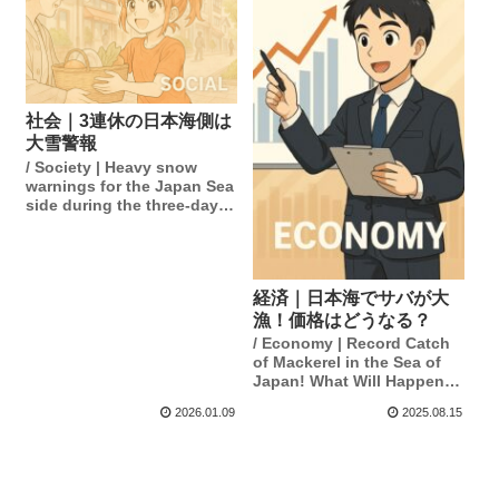
社会｜3連休の日本海側は
大雪警報
/ Society | Heavy snow
warnings for the Japan Sea
side during the three-day
weekend.
経済｜日本海でサバが大
漁！価格はどうなる？
/ Economy | Record Catch
of Mackerel in the Sea of
Japan! What Will Happen
to Prices?
2026.01.09
2025.08.15