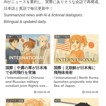
AIがニュースを要約し、実際にありそうな会話で再構成。
日本語と英語で毎日更新中！
Summarized news with AI & fictional dialogues.
Bilingual & updated daily.
国際ビジネス
国際ビジネス
国際｜中露の軍が日本海
国際｜北朝鮮が日本海に
で合同飛行を実施
飛翔体発射
/ International | Chinese
/ International | North Korea
and Russian military
launches projectile into the
conduct joint flights over
Sea of Japan.
the Sea of Japan.
2026.06.28
2026.04.08
ニュース・社会
経済