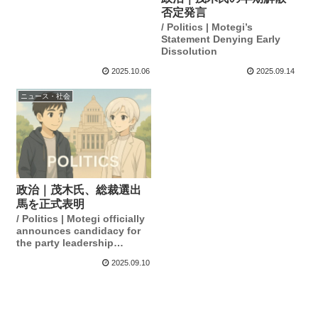
否定発言
/ Politics | Motegi’s
Statement Denying Early
Dissolution
2025.10.06
2025.09.14
ニュース・社会
政治｜茂木氏、総裁選出
馬を正式表明
/ Politics | Motegi officially
announces candidacy for
the party leadership
election.
2025.09.10