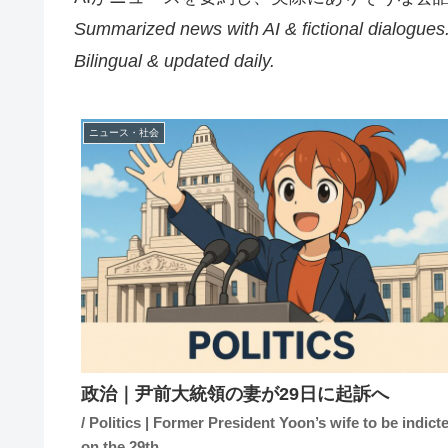
Summarized news with AI & fictional dialogues
Bilingual & updated daily.
ニュース・社会
政治｜尹前大統領の妻が29日に起訴へ
/ Politics | Former President Yoon’s wife to be indict
on the 29th.