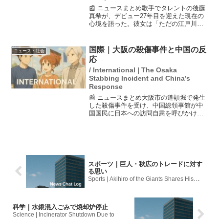
📰 ニュースまとめ歌手でタレントの後藤
真希が、デビュー27年目を迎えた現在の
心境を語った。彼女は「ただの江戸川区
にいるママ」と自己分析し、性格が丸く
なったと感じている。モーニング娘。で
のデビューからソロアーティスト、バラ
国際｜大阪の殺傷事件と中国の反
ニュース・社会
エティ番組、YouT...
応
/ International | The Osaka
Stabbing Incident and China’s
Response
📰 ニュースまとめ大阪市の道頓堀で発生
した殺傷事件を受け、中国総領事館が中
国国民に日本への訪問自粛を呼びかけ
た。中国では春節の大型連休が始まり、
多くの人々が移動する時期であるため、
訪日客の減少が懸念される。事件の背後
には、21歳の男性が殺人...
スポーツ｜巨人・秋広のトレードに対す
る思い
Sports | Akihiro of the Giants Shares His
Thoughts on the Trade
科学｜水銀混入ごみで焼却炉停止
Science | Incinerator Shutdown Due to