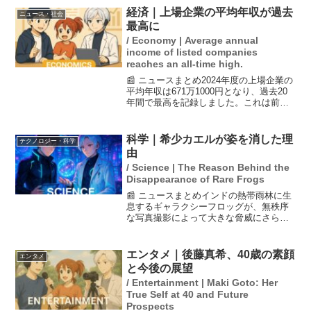
キャラ変の背景には、芸人としての葛藤
経済｜上場企業の平均年収が過去
ニュース・社会
や多面的な人間性がある...
最高に
/ Economy | Average annual
income of listed companies
reaches an all-time high.
📰 ニュースまとめ2024年度の上場企業の
平均年収は671万1000円となり、過去20
年間で最高を記録しました。これは前年
度の651万4000円から19万7000円、3.0％
の増加を示しています。これにより、上
場企業の平均年間給与は4年連続...
科学｜希少カエルが姿を消した理
テクノロジー・科学
由
/ Science | The Reason Behind the
Disappearance of Rare Frogs
📰 ニュースまとめインドの熱帯雨林に生
息するギャラクシーフロッグが、無秩序
な写真撮影によって大きな脅威にさらさ
れ、群れが姿を消したと科学者たちが警
告しています。この美しいカエルはその
独特な模様で知られていますが、撮影の
エンタメ｜後藤真希、40歳の素顔
エンタメ
ために訪れる観光客によ...
と今後の展望
/ Entertainment | Maki Goto: Her
True Self at 40 and Future
Prospects