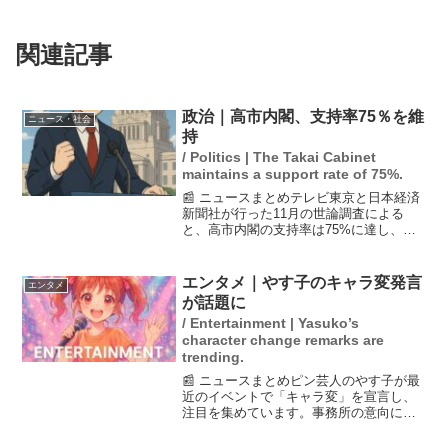
関連記事
政治｜高市内閣、支持率75％を維
ニュース・社会
持
/ Politics | The Takai Cabinet
maintains a support rate of 75%.
📰 ニュースまとめテレビ東京と日本経済
新聞社が行った11月の世論調査による
と、高市内閣の支持率は75%に達し、前
回の調査から1ポイント上昇しました。こ
の高い支持率は、多くの国民が内閣を評
価していることを示しています。一方
エンタメ｜やす子のキャラ変発言
エンタメ
で、内閣を「支持しな...
が話題に
/ Entertainment | Yasuko’s
character change remarks are
trending.
📰 ニュースまとめピン芸人のやす子が最
近のイベントで「キャラ変」を宣言し、
注目を集めています。事務所の意向によ
り、迷彩服を着ることが少なくなり、キ
ャラクターを変えていると語りました。