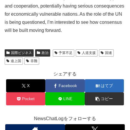
and cooperation, potentially having serious consequences
for economically vulnerable nations. As the role of the UN
is being questioned, I’m interested to see how consensus
will be built moving forward.
国際ビジネス
政治
予算不足
人道支援
国連
途上国
非難
シェアする
X
Facebook
はてブ
Pocket
LINE
コピー
NewsChatLogをフォローする