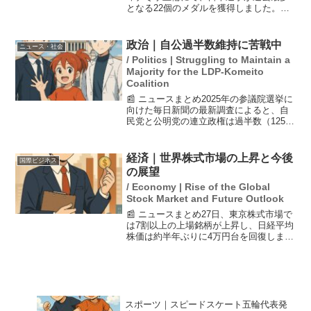
となる22個のメダルを獲得しました。特
にスノーボード女子スロープスタイル決
勝では、初出場の深田茉莉が金メダル、
村瀬心椛が銅メダルを獲得し、日本勢が
政治｜自公過半数維持に苦戦中
ニュース・社会
喜びのダブル表彰...
/ Politics | Struggling to Maintain a
Majority for the LDP-Komeito
Coalition
📰 ニュースまとめ2025年の参議院選挙に
向けた毎日新聞の最新調査によると、自
民党と公明党の連立政権は過半数（125議
席）の維持に苦戦していることがわかっ
た。特に、自民党は単独で40議席を獲得
できるか微妙な状況であり、議席を減ら
経済｜世界株式市場の上昇と今後
国際ビジネス
す可能性もあ...
の展望
/ Economy | Rise of the Global
Stock Market and Future Outlook
📰 ニュースまとめ27日、東京株式市場で
は7割以上の上場銘柄が上昇し、日経平均
株価は約半年ぶりに4万円台を回復しまし
た。この2日間の上昇幅は1200円を超え、
アメリカのS&P500も最高値を更新し、ナ
スダックも半年ぶりの高値となりまし
た。こ...
スポーツ｜スピードスケート五輪代表発