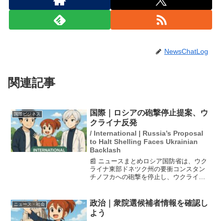
NewsChatLog
関連記事
国際｜ロシアの砲撃停止提案、ウ
国際ビジネス
クライナ反発
/ International | Russia’s Proposal
to Halt Shelling Faces Ukrainian
Backlash
📰 ニュースまとめロシア国防省は、ウク
ライナ東部ドネツク州の要衝コンスタン
チノフカへの砲撃を停止し、ウクライナ
軍の戦死者の遺体を引き渡すための提案
を行った。しかし、ウクライナのゼレン
スキー大統領はこの提案を否定してお
政治｜衆院選候補者情報を確認し
ニュース・社会
り、国際社会の関心が高ま...
よう