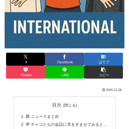
X
Facebook
はてブ
Pocket
LINE
コピー
2025.12.28
目次
📰 ニュースまとめ
💬 チャコたちの会話に耳をすませてみると…