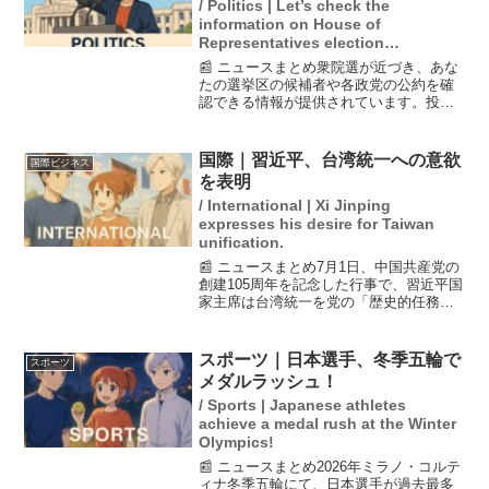
/ Politics | Let’s check the
information on House of
Representatives election
candidates.
📰 ニュースまとめ衆院選が近づき、あな
たの選挙区の候補者や各政党の公約を確
認できる情報が提供されています。投開
票日は2月8日で、特に自民党と維新の党
が85選挙区で競い合うことが注目されて
います。また、野党の候補者も多く、約8
国際｜習近平、台湾統一への意欲
国際ビジネス
割が競合する状況...
を表明
/ International | Xi Jinping
expresses his desire for Taiwan
unification.
📰 ニュースまとめ7月1日、中国共産党の
創建105周年を記念した行事で、習近平国
家主席は台湾統一を党の「歴史的任務」
と位置付け、その実現に向けた決意を示
しました。演説では、強国建設や軍事力
の増強を推進する方針も明確にし、今後
スポーツ｜日本選手、冬季五輪で
スポーツ
の権力基盤の強化...
メダルラッシュ！
/ Sports | Japanese athletes
achieve a medal rush at the Winter
Olympics!
📰 ニュースまとめ2026年ミラノ・コルテ
ィナ冬季五輪にて、日本選手が過去最多