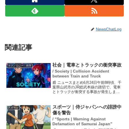
NewsChatLog
関連記事
社会｜電車とトラックの衝突事故
テクノロジー・科学
/ Society | Collision Accident
between Train and Truck
📰 ニュースまとめ6月24日午前8時頃、千
葉県山武市のJR総武本線の踏切で、電車
とトラックが衝突する事故が発生しまし
た。この事故により、トラックの運転手
である男性が負傷し、ドクターヘリによ
って搬送されました。事故の影響で、成
スポーツ｜侍ジャパンへの誹謗中
スポーツ
東―八街間の上下...
傷を警告
/ “Sports | Warning Against
Defamation of Samurai Japan”