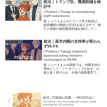
い直し、特に人手不足の中で安心して働
政治｜トランプ氏、職員削減を検
政治
ける環境を整える...
討中
/ Politics | Trump is considering
staff reductions.
📰 ニュースまとめトランプ米大統領は、
政府機関の閉鎖が2日目を迎える中で、数
千人規模の連邦職員削減を検討してい
る。これは民主党に対する圧力を強め、
政府閉鎖を解消する狙いがあるとされて
いる。職員の解雇やプロジェクト削減の
政治｜高市内閣の支持率が変わら
ニュース・社会
警告が出されており、今...
ず59.4％
/ Politics | Takagi Cabinet’s
approval rating remains
unchanged at 59.4%
📰 ニュースまとめ調査では、内閣支持の
理由として「リーダーシップがある」が
最も多く挙げられ、今後の政権運営で注
目される分野としては経済や外交、防衛
などが挙げられています。時事通信によ
る5月の世論調査では、高市内閣の支持率
が59.4％で前月比...
経済｜円相場が急騰、一時155円台に
/ Economy | Yen exchange rate surges, briefly
reaching the 155 yen level.