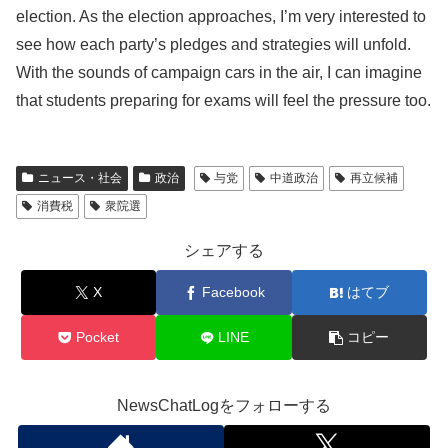
election. As the election approaches, I’m very interested to
see how each party’s pledges and strategies will unfold.
With the sounds of campaign cars in the air, I can imagine
that students preparing for exams will feel the pressure too.
ニュース・社会
政治
与党
中道政治
再立候補
消費税
衆院選
シェアする
X
Facebook
はてブ
Pocket
LINE
コピー
NewsChatLogをフォローする