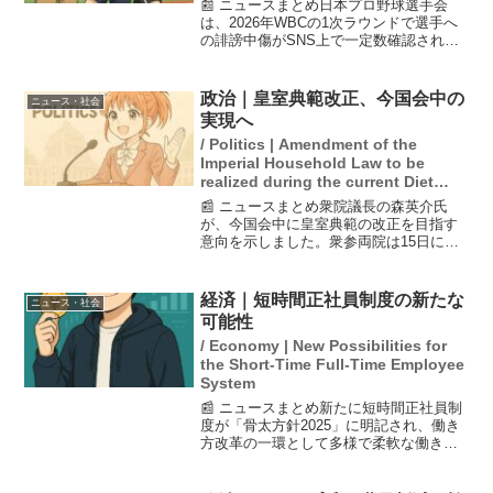
📰 ニュースまとめ日本プロ野球選手会
は、2026年WBCの1次ラウンドで選手へ
の誹謗中傷がSNS上で一定数確認された
ことを報告し、注意喚起を行った。特
に、東京ドームでの試合においてファン
の言動が問題視されており、選手たちが
政治｜皇室典範改正、今国会中の
ニュース・社会
安心してプレーでき...
実現へ
/ Politics | Amendment of the
Imperial Household Law to be
realized during the current Diet
session.
📰 ニュースまとめ衆院議長の森英介氏
が、今国会中に皇室典範の改正を目指す
意向を示しました。衆参両院は15日に皇
族数確保策に関する全体会議を開催し、
中道改革連合が議論をスタートしたこと
を報告。森議長は、できるだけ速やかに
経済｜短時間正社員制度の新たな
ニュース・社会
立法府の総意を取りまと...
可能性
/ Economy | New Possibilities for
the Short-Time Full-Time Employee
System
📰 ニュースまとめ新たに短時間正社員制
度が「骨太方針2025」に明記され、働き
方改革の一環として多様で柔軟な働き方
が推奨されています。この制度は、全て
の人が週40時間働く必要があるのかを問