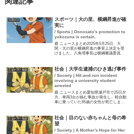
関連記事
スポーツ｜大の里、横綱昇進が確
スポーツ
実に
/ Sports | Oonosato’s promotion to
yokozuna is certain.
📰 ニュースまとめ2025年5月25日、大
関・大の里が横綱昇進の事実上決定を受
けました。八角理事長は横綱審議委員会
への諮問を決定し、審判部からの臨時理
事会招集も認めました。大の里は13日目
に2場所連続で4度目の優勝を果たし、横
社会｜大学生逮捕のひき逃げ事件
ニュース・社会
綱に求められる...
/ Society | Hit-and-run incident
involving a university student
arrested
📰 ニュースまとめ愛知県瀬戸市で25日夕
方、車両3台が絡む事故が発生し、軽自動
車に乗っていた85歳の女性が死亡しまし
た。事故を起こした乗用車は現場から逃
走し、警察は26日にひき逃げの疑いで19
歳の大学生を逮捕しました。この事件は
社会｜目のない赤ちゃんと母の希
ニュース・社会
高齢者の交通...
望
/ Society | A Mother’s Hope for Her