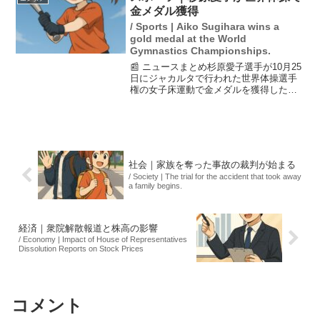
た。これらの変更...
金メダル獲得
/ Sports | Aiko Sugihara wins a
gold medal at the World
Gymnastics Championships.
📰 ニュースまとめ杉原愛子選手が10月25
日にジャカルタで行われた世界体操選手
権の女子床運動で金メダルを獲得した。
彼女は26歳で、6年ぶりの出場となり、リ
オデジャネイロ五輪と東京五輪の代表経
験を持つ。彼女の得点は13.833点で、日
本女子と...
社会｜家族を奪った事故の裁判が始まる
/ Society | The trial for the accident that took away
a family begins.
経済｜衆院解散報道と株高の影響
/ Economy | Impact of House of Representatives
Dissolution Reports on Stock Prices
コメント