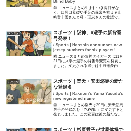
Blind Baby
📰 ニュースまとめ生まれつき両目がな
く、口唇口蓋裂や手足の異常を抱える山
崎音十愛さんと母・理恵さんの物語で
す。理恵さんは絶望の中で小さな優しさ
に支えられ、重症児支援施設を立ち上げ
ました。音十愛さんは成長し、母に感謝
スポーツ｜阪神、6選手の新背番
エンタメ
の言葉を伝えるまでになりま...
号発表！
/ Sports | Hanshin announces new
jersey numbers for six players!
📰 ニュースまとめ阪神タイガースは11月
21日に来季の選手の背番号変更を発表し
ました。変更される選手は中野拓夢内野
手が51から7に、大竹耕太郎投手が49から
21に変わるほか、新加入の伏見選手は17
という新番号が与えられました。今回の
スポーツ｜楽天・安田悠馬の新た
スポーツ
発表は6...
な登録名
/ Sports | Rakuten’s Yuma Yasuda’s
new registered name
📰 ニュースまとめ楽天は29日に安田悠馬
選手の登録名を「YG安田」に変更すると
発表しました。この変更は彼の新たなス
タートを意味しており、ファンの期待も
高まります。また、渡辺佳明選手は島内
の背番号35を継承することが決まりまし
スポーツ｜杉原愛子が世界体操で
エンタメ