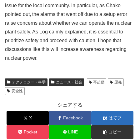
issue for the local community. In particular, as Chako
pointed out, the alarms that went off due to a setup error
raise concerns about whether we can operate the nuclear
plant safely. As Log calmly explained, it is essential to
prioritize safety and proceed with caution. I hope that
discussions like this will increase awareness regarding
nuclear power.
テクノロジー・科学
ニュース・社会
再起動
原発
安全性
シェアする
X
Facebook
はてブ
Pocket
LINE
コピー