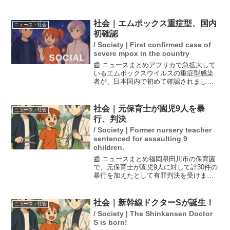
ト」や「ガストフロント」と呼ばれる現
象で、突風による被害を避けるために
は、冷たい空気が地表に近づくことで起
社会｜エムポックス重症型、国内
ニュース・社会
こることを理解し、「ひ...
初確認
/ Society | First confirmed case of
severe mpox in the country
📰 ニュースまとめアフリカで急拡大して
いるエムポックスウイルスの重症型感染
者が、日本国内で初めて確認されまし
た。感染が確認されたのは、アフリカへ
の渡航歴のある20代女性で、神戸の医療
機関を受診した際に判明しました。この
社会｜元保育士が園児9人を暴
ニュース・社会
感染症は重症化しやすい...
行、判決
/ Society | Former nursery teacher
sentenced for assaulting 9
children.
📰 ニュースまとめ福岡県田川市の保育園
で、元保育士が園児9人に対して計30件の
暴行を加えたとして有罪判決を受けまし
た。福岡地裁田川支部は、元保育士に対
し拘禁刑2年、執行猶予4年を言い渡しま
した。裁判所は、被告の行為が園児たち
社会｜新幹線ドクターSが誕生！
ニュース・社会
に与えた痛みを軽...
/ Society | The Shinkansen Doctor
S is born!