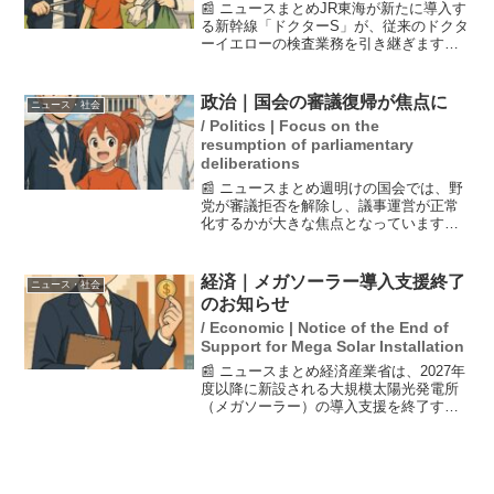
📰 ニュースまとめJR東海が新たに導入す
る新幹線「ドクターS」が、従来のドクタ
ーイエローの検査業務を引き継ぎます。
この新幹線は乗客を乗せながら検査を行
うことができるため、運行と点検を同時
に行える効率的なシステムとなっていま
政治｜国会の審議復帰が焦点に
ニュース・社会
す。「ドクターS」...
/ Politics | Focus on the
resumption of parliamentary
deliberations
📰 ニュースまとめ週明けの国会では、野
党が審議拒否を解除し、議事運営が正常
化するかが大きな焦点となっています。
自民党のベテラン議員は、現状では先が
見通せず、打開策がないとの見解を示し
ています。また、与野党の対立は衆院に
経済｜メガソーラー導入支援終了
ニュース・社会
も拡大し、特に予算委員...
のお知らせ
/ Economic | Notice of the End of
Support for Mega Solar Installation
📰 ニュースまとめ経済産業省は、2027年
度以降に新設される大規模太陽光発電所
（メガソーラー）の導入支援を終了する
ことを発表しました。これまで電力市場
価格に補助金を上乗せしてきた支援がな
くなることで、メガソーラーの普及に影
響が予想されていま...