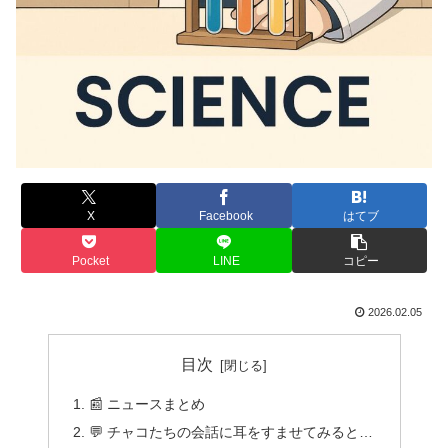
X
Facebook
はてブ
Pocket
LINE
コピー
2026.02.05
目次
📰 ニュースまとめ
💬 チャコたちの会話に耳をすませてみると…