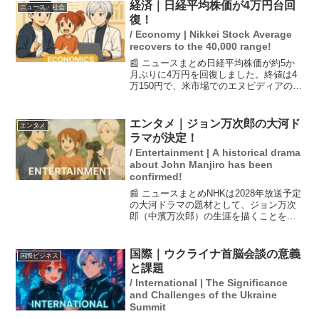
データセンターの建設計画が未...
経済｜日経平均株価が4万円台回
ニュース・社会
復！
/ Economy | Nikkei Stock Average
recovers to the 40,000 range!
📰 ニュースまとめ日経平均株価が約5か
月ぶりに4万円を回復しました。終値は4
万150円で、米市場でのエヌビディアの株
価が2日連続で最高値を更新し、ハイテク
株が今年一番の高値を記録したことが要
因とされています。この動きは市場参加
エンタメ｜ジョン万次郎の大河ド
エンタメ
者にとって非常...
ラマが決定！
/ Entertainment | A historical drama
about John Manjiro has been
confirmed!
📰 ニュースまとめNHKは2028年放送予定
の大河ドラマの題材として、ジョン万次
郎（中濱万次郎）の生涯を描くことを発
表した。主演は山崎賢人が務め、脚本は
藤本有紀が担当する。ジョン万次郎は幕
末に異国へ渡り、日本の未来に影響を与
国際｜ウクライナ首脳会談の意義
国際ビジネス
えた人物であり、...
と課題
/ International | The Significance
and Challenges of the Ukraine
Summit