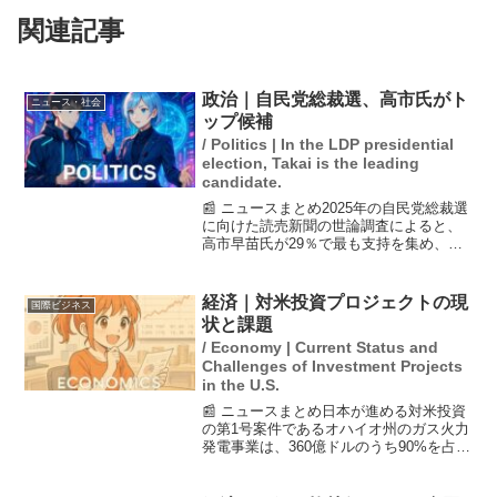
関連記事
政治｜自民党総裁選、高市氏がト
ニュース・社会
ップ候補
/ Politics | In the LDP presidential
election, Takai is the leading
candidate.
📰 ニュースまとめ2025年の自民党総裁選
に向けた読売新聞の世論調査によると、
高市早苗氏が29％で最も支持を集め、次
いで小泉進次郎氏が25％という結果が出
ました。調査は13〜14日に実施され、次
の総裁に誰がふさわしいかを尋ねたもの
経済｜対米投資プロジェクトの現
国際ビジネス
です。また...
状と課題
/ Economy | Current Status and
Challenges of Investment Projects
in the U.S.
📰 ニュースまとめ日本が進める対米投資
の第1号案件であるオハイオ州のガス火力
発電事業は、360億ドルのうち90%を占め
る。しかし、米商務省が「Powered Land
Project」と呼ぶこのプロジェクトには、