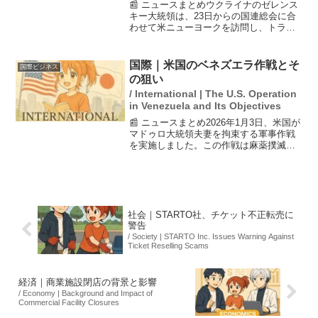
📰 ニュースまとめウクライナのゼレンス
キー大統領は、23日からの国連総会に合
わせて米ニューヨークを訪問し、トラン
プ米大統領と会談することを発表しまし
た。この会談では、ロシアとの戦闘終結
後のウクライナに対する安全の保証につ
国際｜米国のベネズエラ作戦とそ
国際ビジネス
いて、米国がどのよう...
の狙い
/ International | The U.S. Operation
in Venezuela and Its Objectives
📰 ニュースまとめ2026年1月3日、米国が
マドゥロ大統領夫妻を拘束する軍事作戦
を実施しました。この作戦は麻薬撲滅を
名目としていますが、実際にはベネズエ
ラの石油資源と地政学的な野心が背景に
あります。米国は2025年からの攻撃を強
化し、南米に...
社会｜STARTO社、チケット不正転売に
警告
/ Society | STARTO Inc. Issues Warning Against
Ticket Reselling Scams
経済｜商業施設閉店の背景と影響
/ Economy | Background and Impact of
Commercial Facility Closures