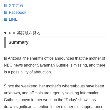
🟦 Xで共有
🟦 Facebook
🟩 LINE
🇬🇧 英語版を見る
Summary
In Arizona, the sheriff’s office announced that the mother of
NBC news anchor Savannah Guthrie is missing, and there
is a possibility of abduction.
Since the weekend, her mother’s whereabouts have been
unknown, and officials are urgently seeking information.
Guthrie, known for her work on the “Today” show, has
drawn significant attention to her mother’s disappearance.