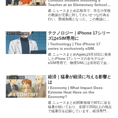
Conduct Incident Involving a
Teacher at an Elementary School in
Hiroshima
📰 ニュースまとめ広島市で、市立小学校
の教諭が児童に対してわいせつな行為を
行い、懲戒免職となった。この教諭に対
しては、事件発覚前から「指導が怖い」
といった苦情が寄せられており、児童か
らのSOSも無視されていた。校長は証拠
テクノロジー｜iPhone 17シリー
テクノロジー・科学
不足を理由に十分な調...
ズはeSIM専用に
/ Technology | The iPhone 17
series is exclusively eSIM.
📰 ニュースまとめAppleは9月10日に発表
したiPhone 17シリーズの全モデルが
eSIM専用で、物理SIMには非対応である
ことを明らかにしました。eSIMの導入に
より、ユーザーは簡単にキャリアを変更
でき、セキュリティも向上します。ま...
経済｜猛暑が経済に与える影響と
ニュース・社会
は
/ Economy | What Impact Does
Extreme Heat Have on the
Economy?
📰 ニュースまとめ関東地域で40℃に迫る
猛暑が続いており、全国で250以上の地点
で猛暑日を記録しています。経済専門家
は、35℃を超える気温が経済に悪影響を