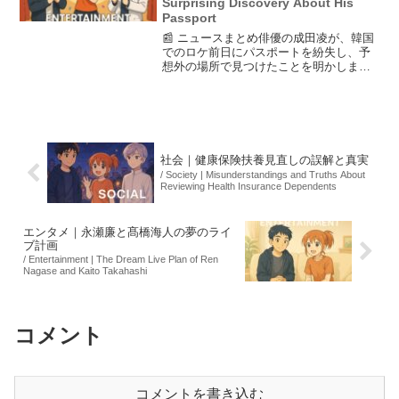
Surprising Discovery About His
Passport
📰 ニュースまとめ俳優の成田凌が、韓国
でのロケ前日にパスポートを紛失し、予
想外の場所で見つけたことを明かしまし
た。彼は東京・西銀座で行われた宝くじ
発売記念イベントに出席し、今年一番驚
いた出来事としてこのエピソードを語り
ました。また、成田はこ...
社会｜健康保険扶養見直しの誤解と真実
/ Society | Misunderstandings and Truths About
Reviewing Health Insurance Dependents
エンタメ｜永瀬廉と髙橋海人の夢のライ
ブ計画
/ Entertainment | The Dream Live Plan of Ren
Nagase and Kaito Takahashi
コメント
コメントを書き込む