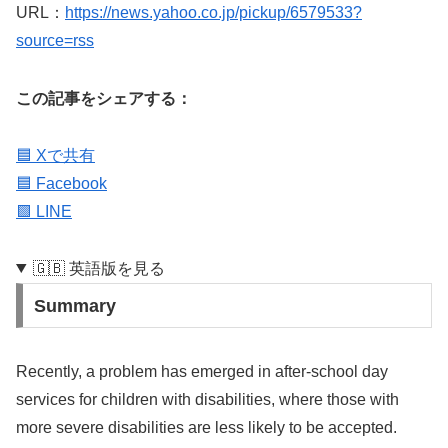
URL：
https://news.yahoo.co.jp/pickup/6579533?
source=rss
この記事をシェアする：
🟦 Xで共有
🟦 Facebook
🟩 LINE
🇬🇧 英語版を見る
Summary
Recently, a problem has emerged in after-school day
services for children with disabilities, where those with
more severe disabilities are less likely to be accepted.