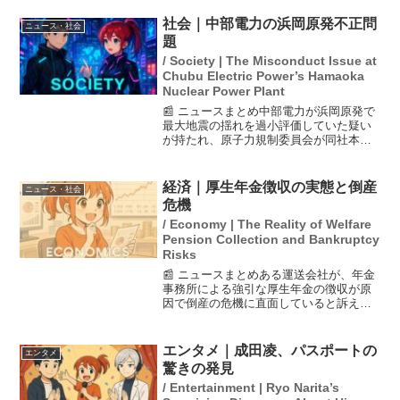
及ぼす可能性があると指摘しています。
特に、猛暑による鶏の夏バテが影響し、
社会｜中部電力の浜岡原発不正問
ニュース・社会
卵の価格が高騰...
題
/ Society | The Misconduct Issue at
Chubu Electric Power’s Hamaoka
Nuclear Power Plant
📰 ニュースまとめ中部電力が浜岡原発で
最大地震の揺れを過小評価していた疑い
が持たれ、原子力規制委員会が同社本店
に立ち入り検査を実施しました。この検
査では、データ操作に関与した社員への
聴取や資料確認が行われ、悪質性や安全
経済｜厚生年金徴収の実態と倒産
ニュース・社会
性への影響が評価されま...
危機
/ Economy | The Reality of Welfare
Pension Collection and Bankruptcy
Risks
📰 ニュースまとめある運送会社が、年金
事務所による強引な厚生年金の徴収が原
因で倒産の危機に直面していると訴えて
います。この会社は、法定の猶予制度が
存在するにもかかわらず、年金事務所が
適切な対応をしなかったことに対して不
エンタメ｜成田凌、パスポートの
エンタメ
満を抱いています。全国...
驚きの発見
/ Entertainment | Ryo Narita’s