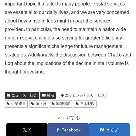
important topic that affects many people. Postal services
are essential to our daily lives, and we are very concerned
about how a rise in fees might impact the services
provided. In particular, the need to maintain a nationwide
uniform service while also striving for greater efficiency
presents a significant challenge for future management
strategies. Additionally, the discussion between Chako and
Log about the implications of the decline in mail volume is
thought-provoking.
ニュース・社会
経済
エッセンシャルサービス
企業経営
値上げ
国際郵便
日本郵政
シェアする
X
Facebook
はてブ