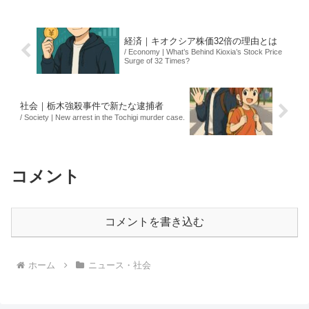
カードは、健康保険証や運転免許証との
統合、スマート...
経済｜キオクシア株価32倍の理由とは
/ Economy | What’s Behind Kioxia’s Stock Price
Surge of 32 Times?
社会｜栃木強殺事件で新たな逮捕者
/ Society | New arrest in the Tochigi murder case.
コメント
コメントを書き込む
ホーム
ニュース・社会