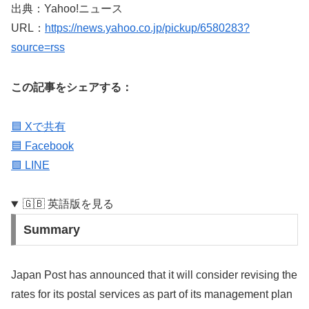
出典：Yahoo!ニュース
URL：
https://news.yahoo.co.jp/pickup/6580283?
source=rss
この記事をシェアする：
🟦 Xで共有
🟦 Facebook
🟩 LINE
🇬🇧 英語版を見る
Summary
Japan Post has announced that it will consider revising the
rates for its postal services as part of its management plan