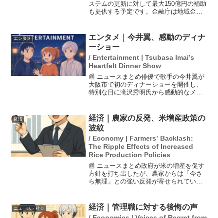
ステムの更新に対して最大150億円の補助
も提供する予定です。金融庁は地域金融
機関への資金支援策を見直し、合併や経
営統合を行う地銀や信金・信組に対する
交付金の上限を現在の30億円から75億円
エンタメ｜今井翼、感動のディナ
エンタメ
に引き上げる方...
ーショー
/ Entertainment | Tsubasa Imai’s
Heartfelt Dinner Show
📰 ニュースまとめ俳優で歌手の今井翼が
大阪市で初のディナーショーを開催し、
特別な日に滝沢秀明氏から感動的なメッ
セージが届いた。滝沢氏は、今井の成長
を称え「小さかった男の子が立派な大人
に…」と心温まる言葉を寄せた。このメ
経済｜農家の反発、米増産政策の
経済
ッセージに今井は涙を流...
波紋
/ Economy | Farmers’ Backlash:
The Ripple Effects of Increased
Rice Production Policies
📰 ニュースまとめ政府が米の増産を促す
方針を打ち出したが、農家からは「今さ
ら無理」との強い反発が寄せられてい
る。長年にわたり続けられた減反政策に
よって、農家の経営が困難になっている
現状が背景にある。実際、9割の農家が経
経済｜管理職に対する後悔の声
ニュース・社会
営に苦しんでおり、米の...
/ Economics | Voices of Regret from