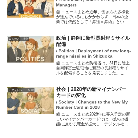
Managers
📰 ニュースまとめ近年、働き方の多様化
が進んでいるにもかかわらず、日本の企
業では依然として「昇進＝昇給」という
考え方が根強く残っています。パーソル
総合研究所の調査によれば、管理職にな
りたいと考える人はわずか16.7％で、多
政治｜静岡に新型長射程ミサイル
ニュース・社会
くの人が給料や適性...
配備
/ Politics | Deployment of new long-
range missiles in Shizuoka
📰 ニュースまとめ防衛省は、31日に陸上
自衛隊富士駐屯地に新型の長射程ミサイ
ルを配備することを発表しました。この
ミサイルは有事の際に「反撃能力」を発
揮することができるため、敵基地攻撃能
力として重要視されています。しかし、
社会｜2028年の新マイナンバー
テクノロジー・科学
地元住民向けの説明会...
カードの変化
/ Society | Changes to the New My
Number Card in 2028
📰 ニュースまとめ2028年に導入予定の新
しいマイナンバーカードでは、従来の機
能に加えて用途が拡大し、デジタル社会
における役割がさらに強化される見込み
です。2016年から始まったマイナンバー