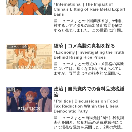
/ International | The Impact of
China’s Lifting of Rare Metal Export
Bans
📰 ニュースまとめ中国商務省は、米国に
対するレアメタルの輸出禁止措置を解除
すると発表しました。この措置は1年間有
効で、ガリウムやゲルマニウムなどの希
少金属が対象です。この決定は、先月の
米中首脳会談の結果を受けたものであ
経済｜コメ高騰の真相を探る
ニュース・社会
り、両国は今後10日に...
/ Economy | Investigating the Truth
Behind Rising Rice Prices
📰 ニュースまとめ最近のコメ価格の高騰
については、様々な要因が考えられてい
ますが、専門家はその根本的な原因が
「生産量の不足」にあると指摘していま
す。昨年から続く高騰の背景には、南海
トラフ地震や台風への不安からの買い占
政治｜自民党内での食料品減税議
政治
めや業者の売り惜しみとい...
論
/ Politics | Discussions on Food
Tax Reduction Within the Liberal
Democratic Party
📰 ニュースまとめ自民党は15日に税制調
査会を開き、飲食料品の消費税減税につ
いて活発な議論を展開した。2月の衆院選
では税率0%を公約に掲げたが、実現を求