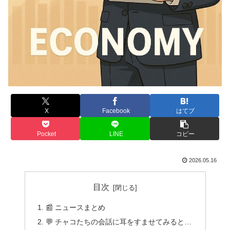
X
Facebook
はてブ
Pocket
LINE
コピー
2026.05.16
目次
📰 ニュースまとめ
💬 チャコたちの会話に耳をすませてみると…