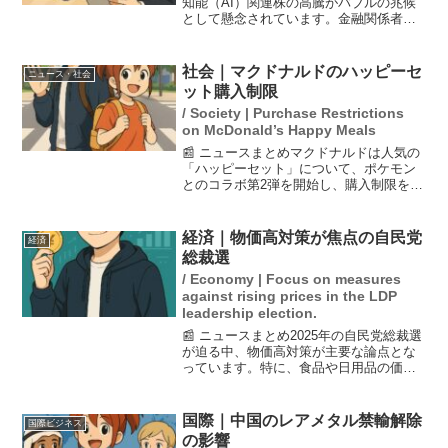
知能（AI）関連株の高騰がバブルの兆候
として懸念されています。金融関係者
は、今後の崩壊リスクが「80％」と見積
もっており、過去のITバブルの再来を警
戒しています。しかし、FRB副議長はAI
社会｜マクドナルドのハッピーセ
ニュース・社会
バブルと判断し...
ット購入制限
/ Society | Purchase Restrictions
on McDonald’s Happy Meals
📰 ニュースまとめマクドナルドは人気の
「ハッピーセット」について、ポケモン
とのコラボ第2弾を開始し、購入制限を設
けることを発表しました。具体的には、1
グループあたり最大3セットまでの購入が
可能となります。この対策は、転売目的
経済｜物価高対策が焦点の自民党
経済
の大量購入を防ぐ...
総裁選
/ Economy | Focus on measures
against rising prices in the LDP
leadership election.
📰 ニュースまとめ2025年の自民党総裁選
が迫る中、物価高対策が主要な論点とな
っています。特に、食品や日用品の価格
上昇が家計を圧迫しており、主婦たちか
らは「今助けてほしい」という声が上が
っています。参院選での一律現金給付訴
国際｜中国のレアメタル禁輸解除
国際ビジネス
求が失敗した影響で...
の影響