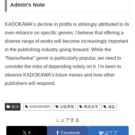
Admin’s Note
KADOKAWA’s decline in profits is strikingly attributed to its
over-reliance on specific genres. I believe that offering a
diverse range of works will become increasingly important
in the publishing industry going forward. While the
“Narou/Isekai” genre is particularly popular, we need to
consider the risks of depending solely on it. I’m keen to
observe KADOKAWA’s future moves and how other
publishers will respond.
経済
KADOKAWA
出版事業
構造改革
減益
シェアする
X
Facebook
はてブ