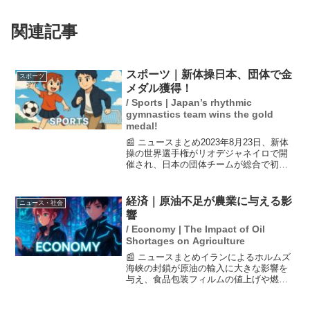
関連記事
スポーツ｜新体操日本、団体で金
スポーツ
メダル獲得！
/ Sports | Japan’s rhythmic
gymnastics team wins the gold
medal!
📰 ニュースまとめ2023年8月23日、新体
操の世界選手権がリオデジャネイロで開
催され、日本の団体チームが総合で初の
金メダルを獲得しました。この快挙は、
1975年と2019年に続く2位を上回るもの
で、4大会ぶりの表彰台となります。村田
経済｜原油不足が農業に与える影
ニュース・社会
由香里...
響
/ Economy | The Impact of Oil
Shortages on Agriculture
📰 ニュースまとめイランによるホルムズ
海峡の封鎖が原油の輸入に大きな影響を
与え、食品包装フィルムの値上げや燃料
高騰が農家を困窮させている。特に農業
や漁業では経営の圧迫が深刻化してお