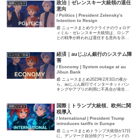
り、今後は電気・ガス・航空料金の値上
政治｜ゼレンスキー大統領の退任
国際ビジネス
がりも予想される。政府は...
意向
/ Politics | President Zelensky’s
Intention to Resign
📰 ニュースまとめウクライナのウォロデ
ィミル・ゼレンスキー大統領は、ロシア
との戦争が終われば退任する意向を示し
ました。彼は「私の目標は戦争を終わら
せることだ」と述べ、このポジションに
固執しない姿勢を明らかにしています。
経済｜auじぶん銀行のシステム障
ニュース・社会
ウクライナの安全を保障...
害
/ Economy | System outage at au
Jibun Bank
📰 ニュースまとめ2023年2月3日の夜か
ら、auじぶん銀行でインターネットバン
キングやアプリの利用に不具合が発生し
ています。多くの利用者が長時間ログイ
ンできない状況が続いており、4日11時時
点では復旧時期が未定とのことです。こ
国際｜トランプ大統領、欧州に関
国際ビジネス
の問題の影響...
税導入
/ International | President Trump
introduces tariffs in Europe
📰 ニュースまとめトランプ大統領が17日
に、デンマーク自治領グリーンランドの