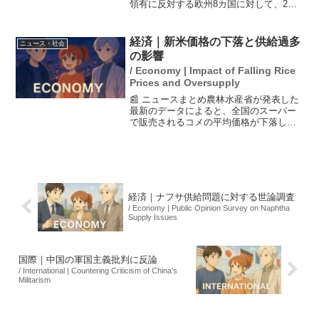
領有に反対する欧州8カ国に対して、2月1
日から10%の関税を課すと発表しまし
た。この発表は、昨年6月に関税率を25%
に引き上げたことに続くもので、グリー
経済｜新米価格の下落と供給過多
ニュース・社会
ンランドの買...
の影響
/ Economy | Impact of Falling Rice
Prices and Oversupply
📰 ニュースまとめ農林水産省が発表した
最新のデータによると、全国のスーパー
で販売されるコメの平均価格が下落して
おり、5キロ3590円から3554円へと減少
しました。この背景には、米の供給過多
があり、米農家経営者は「単純にダブつ
いてしまった」...
経済｜ナフサ供給問題に対する世論調査
/ Economy | Public Opinion Survey on Naphtha
Supply Issues
国際｜中国の軍国主義批判に反論
/ International | Countering Criticism of China’s
Militarism