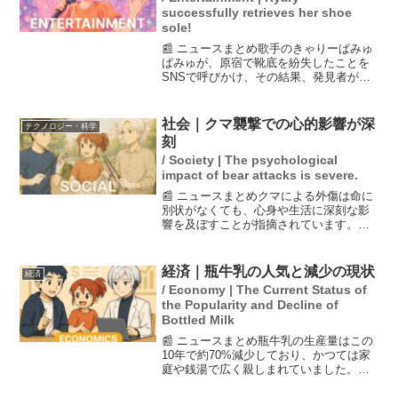
successfully retrieves her shoe
sole!
📰 ニュースまとめ歌手のきゃりーぱみゅ
ぱみゅが、原宿で靴底を紛失したことを
SNSで呼びかけ、その結果、発見者が事
務所に届けてくれた。きゃりーは感謝の
気持ちを直接伝え、忘れられない夏の思
い出を語った。さらに、彼女の産後初の
社会｜クマ襲撃での心的影響が深
テクノロジー・科学
楽曲についても触れ、...
刻
/ Society | The psychological
impact of bear attacks is severe.
📰 ニュースまとめクマによる外傷は命に
別状がなくても、心身や生活に深刻な影
響を及ぼすことが指摘されています。秋
田大学医学部付属病院の調査によると、
クマに襲われた患者の約9割が顔面を損傷
し、約8割が心的外傷後ストレス障害
経済｜瓶牛乳の人気と減少の現状
経済
（PTSD）の可能性が...
/ Economy | The Current Status of
the Popularity and Decline of
Bottled Milk
📰 ニュースまとめ瓶牛乳の生産量はこの
10年で約70%減少しており、かつては家
庭や銭湯で広く親しまれていました。し
かし、現在でも全国の小・中学校での給
食に使われる牛乳の約5%は瓶牛乳であ