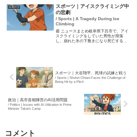
り、地方の乳業によって支えられていま
スポーツ｜アイスクライミング中
スポーツ
す。紙パックの普及...
の悲劇
/ Sports | A Tragedy During Ice
Climbing
📰 ニュースまとめ岐阜県下呂市で、アイ
スクライミングをしていた男性が滑落
し、崩れた氷の下敷きになり死亡する事
故が発生しました。事故は3月1日に起こ
り、同日関東以西では平年を大きく上回
る暖かさを記録していたため、氷の状態
が不安定だったと考えら...
スポーツ｜大谷翔平、死球の試練と戦う
/ Sports | Shohei Ohtani Faces the Challenge of
Being Hit by a Pitch
政治｜高市首相陣営のAI活用問題
/ Politics | Issues with AI Utilization in Prime
Minister Takai’s Camp
コメント