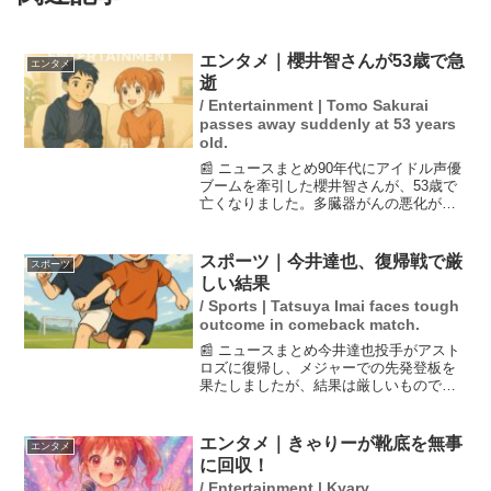
エンタメ｜櫻井智さんが53歳で急
エンタメ
逝
/ Entertainment | Tomo Sakurai
passes away suddenly at 53 years
old.
📰 ニュースまとめ90年代にアイドル声優
ブームを牽引した櫻井智さんが、53歳で
亡くなりました。多臓器がんの悪化が原
因で、緊急入院から9日後の急逝でした。
彼は『マクロス7』のミレーヌ・ジーナス
役や『怪盗セイント・テール』の主役な
スポーツ｜今井達也、復帰戦で厳
スポーツ
どで知られ、華...
しい結果
/ Sports | Tatsuya Imai faces tough
outcome in comeback match.
📰 ニュースまとめ今井達也投手がアスト
ロズに復帰し、メジャーでの先発登板を
果たしましたが、結果は厳しいものでし
た。四回で3連続四死球を与えた後、グラ
ンドスラムを被弾。最終的には4回6失点
で降板し、新たな課題が浮き彫りとなり
エンタメ｜きゃりーが靴底を無事
エンタメ
ました。約1カ月ぶ...
に回収！
/ Entertainment | Kyary