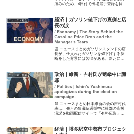
痛みのため、4日付で出場選手登録を抹消
されました。これにより、彼の連続フル
イニング出場は191試合でストップしま
す。代わって、ドラフト6位の花田旭選手
経済｜ガソリン値下げの裏側と店
ニュース・社会
が1軍に昇格し...
長の涙
/ Economy | The Story Behind the
Gasoline Price Drop and the
Manager’s Tears
📰 ニュースまとめガソリンスタンドの店
長が、仕入れたガソリンを値下げする決
断をした背景には苦悩がある。新たに補
助金が導入されたものの、仕入れ価格は
220円であり、値下げを実施しないと近隣
店舗に負けてしまうため、199円に設定し
政治｜維新・吉村氏が選挙中に謝
ニュース・社会
た。しかし、こ...
罪
/ Politics | Ishin’s Yoshimura
apologizes during the election
campaign.
📰 ニュースまとめ日本維新の会の吉村代
表は、先月の衆議院選挙中に幹部の応援
演説を動画配信サイトで「有料広告」と
して配信した件について謝罪しました。
公選法に抵触する可能性が指摘されてお
り、吉村氏は「担当者の確認不足」と説
経済｜博多駅空中都市プロジェク
ニュース・社会
明しています。この問題...