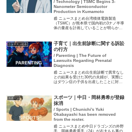
/ Technology | TSMC Begins 3-
Nanometer Semiconductor
Production in Kumamoto
📰 ニュースまとめ台湾積体電路製造
（TSMC）が熊本県で国内初の3ナノ半導
体の量産を計画していることが明らかに
なりました。この計画は、高市首相に伝
えられ、170億ドル（約2兆6000億円）の
設備投資が見込まれています。政府は国
子育て｜出生前診断に関する訴訟
ニュース・社会
内の半導体製造...
の行方
/ Parenting | The Future of
Lawsuits Regarding Prenatal
Diagnosis
📰 ニュースまとめ出生前診断で異常なし
との結果を受けた30代の夫婦が、実際に
はダウン症の子供を出産したことに対
し、病院を訴えることになった。夫婦
は、検査がダウン症の有無を調べるには
不適切なものであったことや、病院側の
スポーツ｜中日・岡林勇希が登録
スポーツ
説明に不備があったと主張...
抹消
/ Sports | Chunichi’s Yuki
Okabayashi has been removed
from the roster.
📰 ニュースまとめ中日ドラゴンズの外野
手、岡林勇希選手（24）が右太もも裏の