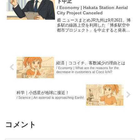
ト中止
/ Economy | Hakata Station Aerial
City Project Canceled
📰 ニュースまとめJR九州は9月26日、博
多駅の線路上空を利用した「博多駅空中
都市プロジェクト」を中止すると発表し
ました。主な理由は工事費の高騰で、事
業計画が経済的に成り立たなくなったた
めです。このプロジェクトは、地域の交
通網を強化し、利便...
経済｜ココイチ、客数減少の理由とは
/ Economy | What are the reasons for the
decrease in customers at Coco Ichi?
科学｜小惑星が地球に接近！
/ Science | An asteroid is approaching Earth!
コメント