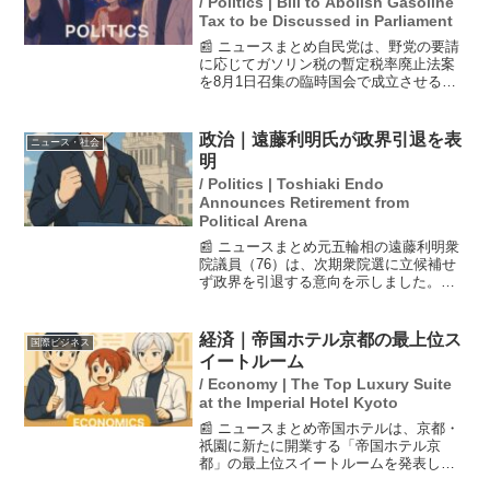
/ Politics | Bill to Abolish Gasoline
Tax to be Discussed in Parliament
📰 ニュースまとめ自民党は、野党の要請
に応じてガソリン税の暫定税率廃止法案
を8月1日召集の臨時国会で成立させる検
討に入った。参院選後、与党が少数派と
なったため、野党の要求を受け入れる必
要があると判断した。25日には与野党党
政治｜遠藤利明氏が政界引退を表
ニュース・社会
首会談を開き、具体...
明
/ Politics | Toshiaki Endo
Announces Retirement from
Political Arena
📰 ニュースまとめ元五輪相の遠藤利明衆
院議員（76）は、次期衆院選に立候補せ
ず政界を引退する意向を示しました。彼
は自身の後継として長男の遠藤寛明氏を
次期選挙に擁立する方針です。遠藤氏は
自民党に所属し、山形県1区から当選を果
経済｜帝国ホテル京都の最上位ス
国際ビジネス
たしてきました。政...
イートルーム
/ Economy | The Top Luxury Suite
at the Imperial Hotel Kyoto
📰 ニュースまとめ帝国ホテルは、京都・
祇園に新たに開業する「帝国ホテル京
都」の最上位スイートルームを発表しま
した。このスイートルームは、祇園のお