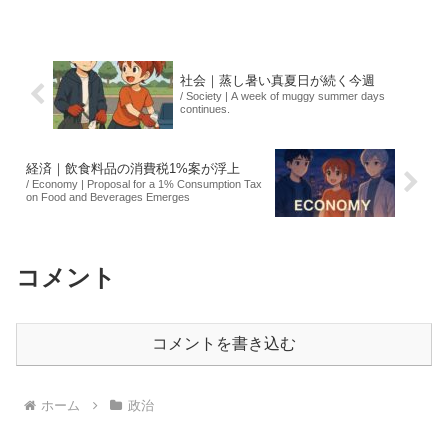
茶屋の町並みや東山を一望できるテラス
付きで、1泊の料金は300万円に設定され
ています。来春の開業...
社会｜蒸し暑い真夏日が続く今週
/ Society | A week of muggy summer days
continues.
経済｜飲食料品の消費税1%案が浮上
/ Economy | Proposal for a 1% Consumption Tax
on Food and Beverages Emerges
コメント
コメントを書き込む
ホーム
政治