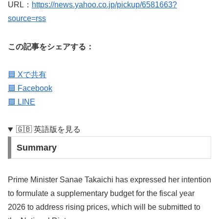
URL：
https://news.yahoo.co.jp/pickup/6581663?
source=rss
この記事をシェアする：
🟦 Xで共有
🟦 Facebook
🟩 LINE
🇬🇧 英語版を見る
Summary
Prime Minister Sanae Takaichi has expressed her intention
to formulate a supplementary budget for the fiscal year
2026 to address rising prices, which will be submitted to