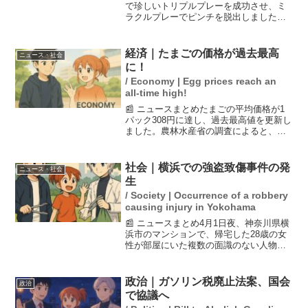
で珍しいトリプルプレーを成功させ、ミ
ラクルプレーでピンチを脱出しました。
この三重殺は「5C―4―3」という形で、
2022年4月10日の西武戦以来の出来事で
す。若手投手の前田悠伍選手は、このプ
経済｜たまごの価格が過去最高
ニュース・社会
レーに助けら...
に！
/ Economy | Egg prices reach an
all-time high!
📰 ニュースまとめたまごの平均価格が1
パック308円に達し、過去最高値を更新し
ました。農林水産省の調査によると、こ
の価格上昇の背景には冬の需要の増加と
鳥インフルエンザによる供給懸念がある
と考えられています。これにより、家庭
社会｜横浜での強盗致傷事件の発
ニュース・社会
の食費にも影響が出...
生
/ Society | Occurrence of a robbery
causing injury in Yokohama
📰 ニュースまとめ4月1日夜、神奈川県横
浜市のマンションで、帰宅した28歳の女
性が部屋にいた複数の面識のない人物に
殴られ、所持品を奪われる強盗致傷事件
が発生しました。被害者は負傷し、警察
は犯人の行方を追っているとのことで
政治｜ガソリン税廃止法案、国会
政治
す。この事件は地域住...
で協議へ