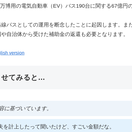
、万博用の電気自動車（EV）バス190台に関する67億
路線バスとしての運用を断念したことに起因します。また
国や自治体から受けた補助金の返還も必要となります。
lish version
ませてみると…
容に基づいています。
損失を計上したって聞いたけど、すごい金額だな。