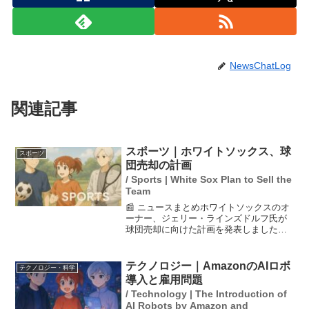
NewsChatLog
関連記事
スポーツ｜ホワイトソックス、球
スポーツ
団売却の計画
/ Sports | White Sox Plan to Sell the
Team
📰 ニュースまとめホワイトソックスのオ
ーナー、ジェリー・ラインズドルフ氏が
球団売却に向けた計画を発表しました。
これは、投資家のジャスティン・イシュ
ビア氏に売却する枠組みを確立するため
の長期的な投資計画の一環です。ホワイ
テクノロジー｜AmazonのAIロボ
テクノロジー・科学
トソックスは、44年間...
導入と雇用問題
/ Technology | The Introduction of
AI Robots by Amazon and