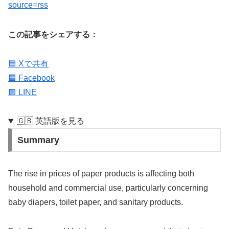
source=rss
この記事をシェアする：
🟦 Xで共有
🟦 Facebook
🟩 LINE
🇬🇧 英語版を見る
Summary
The rise in prices of paper products is affecting both
household and commercial use, particularly concerning
baby diapers, toilet paper, and sanitary products.