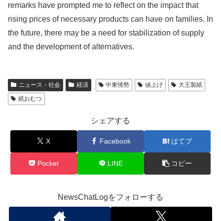
remarks have prompted me to reflect on the impact that
rising prices of necessary products can have on families. In
the future, there may be a need for stabilization of supply
and the development of alternatives.
ニュース・社会
経済
中東情勢
値上げ
大王製紙
紙おむつ
シェアする
X
Facebook
はてブ
Pocket
LINE
コピー
NewsChatLogをフォローする