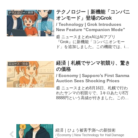
加している中で、金銭的な優遇を通じて
人材を確保し、全国規模での店舗網を維
持する狙いがあります。具体的には、年
テクノロジー｜新機能「コンパニ
テクノロジー・科学
収を最大で96万円増や...
オンモード」登場のGrok
/ Technology | Grok Introduces
New Feature “Companion Mode”
📰 ニュースまとめxAIはAIアプリ
『Grok』に新機能「コンパニオンモー
ド」を追加しました。この機能では、iOS
ユーザーがリアルタイムでアバターキャ
ラクターと会話できます。現在は2名のキ
ャラクター「Ani」と「Bad Rudy」が利
経済｜札幌でサンマ初競り、驚き
ニュース・社会
用可能...
の価格
/ Economy | Sapporo’s First Sanma
Auction Sees Shocking Prices
📰 ニュースまとめ8月16日、札幌で行わ
れたサンマの初競りで、1キロあたり8万
8888円という高値が付きました。この価
格は大きく脂のりが良いサンマに対して
のもので、競りの平均価格は2024年の半
分程度に落ち着く見込みです。根室では
水揚げが好...
経済｜ひょう被害予測への新技術
/ Economy | New Technology for Hail Damage