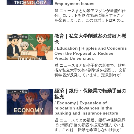
Employment Issues
📰 ニュースまとめ米アマゾンが新型AI仕
分けロボットを物流施設に導入すること
を発表しました。このロボットはAIの判
断で荷物を仕分け、運ぶことができるた
め、従来人間が行っていた作業の効率化
が期待されています。しかし、この技術
教育｜私立大学削減案の波紋と懸
ニュース・社会
の導入により、50...
念
/ Education | Ripples and Concerns
Over the Proposal to Reduce
Private Universities
📰 ニュースまとめ少子化の影響で、財務
省が私立大学の約4割削減を提案し、文部
科学省が反発しています。定員割れが進
む中、地域の人材供給の観点から一律の
縮減には懸念が強まっています。文科相
は、単なる定員割れの事実だけを基にし
経済｜銀行・保険業で転勤手当の
ニュース・社会
た機械的な判断ではな...
拡充
/ Economy | Expansion of
relocation allowances in the
banking and insurance sectors
📰 ニュースまとめ最近、銀行や保険業界
では転勤手当の新設や拡充が進んでいま
す。これは、転勤を希望しない社員が増