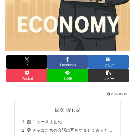
X
Facebook
はてブ
Pocket
LINE
コピー
2026.05.10
目次
📰 ニュースまとめ
💬 チャコたちの会話に耳をすませてみると…