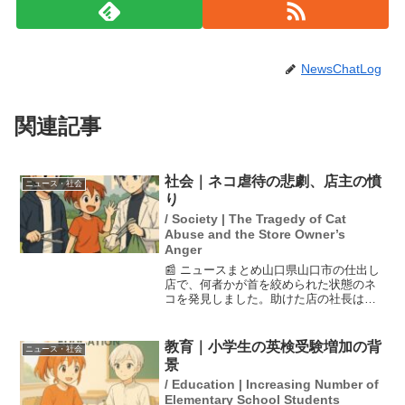
NewsChatLog
関連記事
社会｜ネコ虐待の悲劇、店主の憤
ニュース・社会
り
/ Society | The Tragedy of Cat
Abuse and the Store Owner’s
Anger
📰 ニュースまとめ山口県山口市の仕出し
店で、何者かが首を絞められた状態のネ
コを発見しました。助けた店の社長は、
このような虐待行為に対して強い憤りを
感じています。首に巻かれたひもの先に
は水の入ったペットボトルがついてお
教育｜小学生の英検受験増加の背
ニュース・社会
り、過去にも同様の事件が...
景
/ Education | Increasing Number of
Elementary School Students