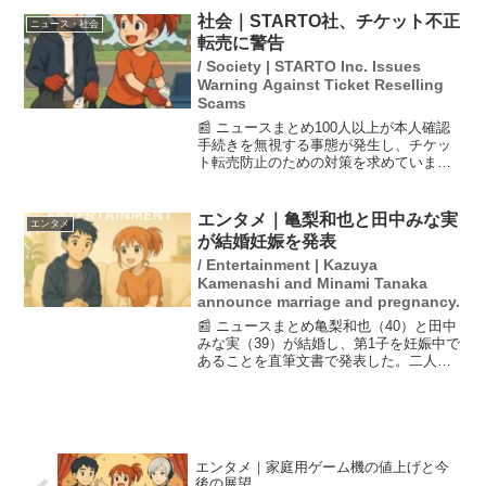
トが公式サイトで公開され、声優仲間か
社会｜STARTO社、チケット不正
ニュース・社会
らも悲しみの声...
転売に警告
/ Society | STARTO Inc. Issues
Warning Against Ticket Reselling
Scams
📰 ニュースまとめ100人以上が本人確認
手続きを無視する事態が発生し、チケッ
ト転売防止のための対策を求めていま
す。STARTO ENTERTAINMENTが、ジ
ュニア STAR to FESTIVAL 2026における
チケットの不正転売と入...
エンタメ｜亀梨和也と田中みな実
エンタメ
が結婚妊娠を発表
/ Entertainment | Kazuya
Kamenashi and Minami Tanaka
announce marriage and pregnancy.
📰 ニュースまとめ亀梨和也（40）と田中
みな実（39）が結婚し、第1子を妊娠中で
あることを直筆文書で発表した。二人は
2024年元日に熱愛が報じられ、その後の
動向が注目されていた。ファンクラブサ
イトを通じて自らの言葉で伝えた亀梨の
メッセージは...
エンタメ｜家庭用ゲーム機の値上げと今
後の展望