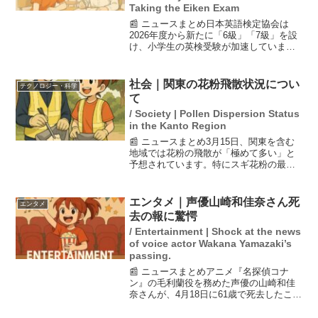
Taking the Eiken Exam
📰 ニュースまとめ日本英語検定協会は
2026年度から新たに「6級」「7級」を設
け、小学生の英検受験が加速していま
す。英語が必修科目となった影響や、高
校受験での英検資格の評価が高まってい
ることが要因です。特に大阪では英検取
社会｜関東の花粉飛散状況につい
テクノロジー・科学
得が受験での有利な条...
て
/ Society | Pollen Dispersion Status
in the Kanto Region
📰 ニュースまとめ3月15日、関東を含む
地域では花粉の飛散が「極めて多い」と
予想されています。特にスギ花粉の最盛
期が続いており、来週からはヒノキ花粉
への移行が見込まれています。花粉症の
方々は引き続き対策を講じることが重要
エンタメ｜声優山崎和佳奈さん死
エンタメ
です。特に両方のアレ...
去の報に驚愕
/ Entertainment | Shock at the news
of voice actor Wakana Yamazaki’s
passing.
📰 ニュースまとめアニメ『名探偵コナ
ン』の毛利蘭役を務めた声優の山崎和佳
奈さんが、4月18日に61歳で死去したこと
が5月15日に所属事務所から発表された。
青山剛昌氏やスタッフからの追悼コメン