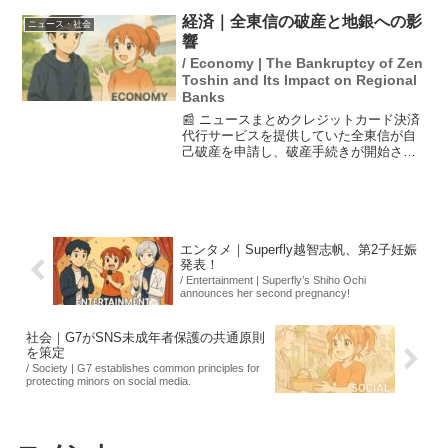
リーが国の指定野菜に追加され、供給が
安定する中、同社は生産量を増やし、農
経済｜全東信の破産と地銀への影
ニュース・社会
業を「ドル箱」に...
響
/ Economy | The Bankruptcy of Zen
Toshin and Its Impact on Regional
Banks
📰 ニュースまとめクレジットカード決済
代行サービスを提供していた全東信が自
己破産を申請し、破産手続きが開始され
た。この影響は地方銀行にも波及してお
り、融資の焦げ付きが懸念されている。
全東信の破産は、カード決済の利用停止
やキャッシュレス化の進...
エンタメ｜Superfly越智志帆、第2子妊娠
発表！
/ Entertainment | Superfly’s Shiho Ochi
announces her second pregnancy!
社会｜G7がSNS未成年者保護の共通原則
を策定
/ Society | G7 establishes common principles for
protecting minors on social media.