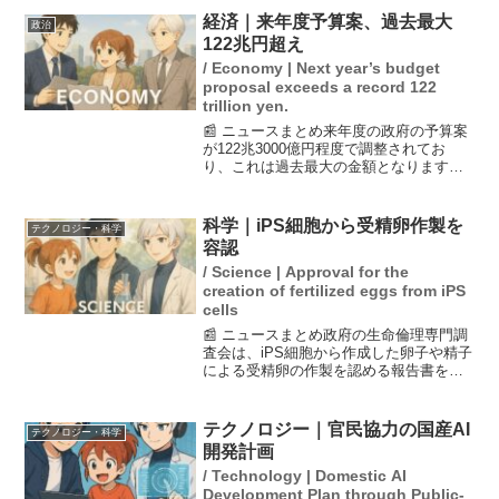
経済｜来年度予算案、過去最大
政治
122兆円超え
/ Economy | Next year’s budget
proposal exceeds a record 122
trillion yen.
📰 ニュースまとめ来年度の政府の予算案
が122兆3000億円程度で調整されてお
り、これは過去最大の金額となります。
また、国債の発行額も29兆6000億円に達
する見込みです。この予算案は、政府の
財政状況を反映しており、国債の増加が
科学｜iPS細胞から受精卵作製を
テクノロジー・科学
懸念されてい...
容認
/ Science | Approval for the
creation of fertilized eggs from iPS
cells
📰 ニュースまとめ政府の生命倫理専門調
査会は、iPS細胞から作成した卵子や精子
による受精卵の作製を認める報告書を取
りまとめた。この研究は不妊症や遺伝性
疾患に限られ、培養期間は最大14日と
し、人や動物の子宮への移植は禁止され
テクノロジー｜官民協力の国産AI
テクノロジー・科学
る。政府はこの報告...
開発計画
/ Technology | Domestic AI
Development Plan through Public-