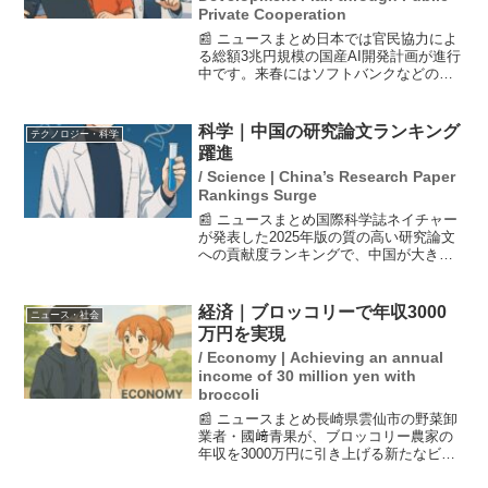
Private Cooperation
📰 ニュースまとめ日本では官民協力によ
る総額3兆円規模の国産AI開発計画が進行
中です。来春にはソフトバンクなどの企
業が出資し、新会社が設立される見込み
です。この新会社は、米中に対抗するた
めに、国内最大のAI基盤モデルを開発す
科学｜中国の研究論文ランキング
テクノロジー・科学
ることを目指して...
躍進
/ Science | China’s Research Paper
Rankings Surge
📰 ニュースまとめ国際科学誌ネイチャー
が発表した2025年版の質の高い研究論文
への貢献度ランキングで、中国が大きく
躍進し、上位10機関のうち8機関を占めま
した。対照的に、日本の東京大学は23
位、京都大学は55位と、どちらも過去最
経済｜ブロッコリーで年収3000
ニュース・社会
低の順位に落...
万円を実現
/ Economy | Achieving an annual
income of 30 million yen with
broccoli
📰 ニュースまとめ長崎県雲仙市の野菜卸
業者・國﨑青果が、ブロッコリー農家の
年収を3000万円に引き上げる新たなビジ
ネスモデルを確立した。4月からブロッコ