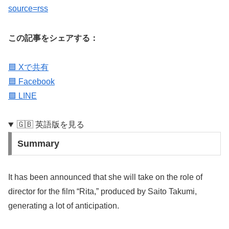
source=rss
この記事をシェアする：
🟦 Xで共有
🟦 Facebook
🟩 LINE
🇬🇧 英語版を見る
Summary
It has been announced that she will take on the role of
director for the film “Rita,” produced by Saito Takumi,
generating a lot of anticipation.