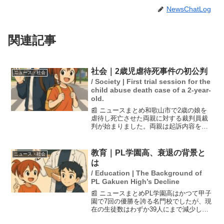
NewsChatLog
関連記事
社会｜2歳児虐待死事件の初公判
ニュース・社会
/ Society | First trial session for the
child abuse death case of a 2-year-
old.
📰 ニュースまとめ和歌山市で2歳の娘を
虐待し死亡させた両親に対する裁判員裁
判が始まりました。両親は起訴内容を認
め、母親は衰弱する娘を「あほ」と呼ん
でいたことが明らかになりました。娘の
死亡時の体重は平均の約半分の6kgであっ
教育｜PL学園高、衰退の背景と
ニュース・社会
たことが報告されて...
は
/ Education | The Background of
PL Gakuen High’s Decline
📰 ニュースまとめPL学園高はかつて甲子
園で7回の優勝を誇る名門校でしたが、現
在の生徒数はわずか39人にまで減少して
います。この記事では、衰退の原因を探