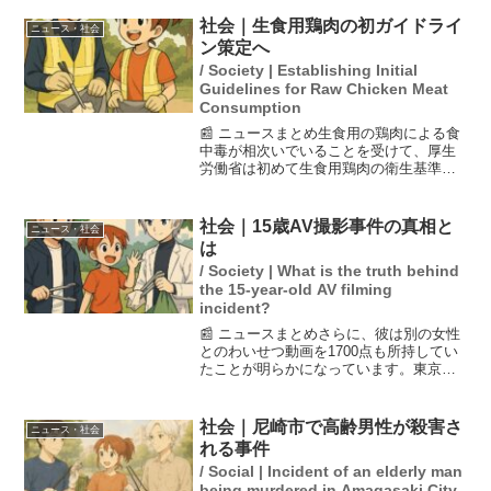
るために記者が大阪を訪れ、校歌が聞こ
える中、封鎖されたPL花火大会の臨時改
社会｜生食用鶏肉の初ガイドライ
ニュース・社会
札などを目の当...
ン策定へ
/ Society | Establishing Initial
Guidelines for Raw Chicken Meat
Consumption
📰 ニュースまとめ生食用の鶏肉による食
中毒が相次いでいることを受けて、厚生
労働省は初めて生食用鶏肉の衛生基準に
関するガイドラインを策定する方針を決
定しました。このガイドラインは、生食
を推奨するものではなく、主に幼い子供
社会｜15歳AV撮影事件の真相と
ニュース・社会
や高齢者などのリスクが...
は
/ Society | What is the truth behind
the 15-year-old AV filming
incident?
📰 ニュースまとめさらに、彼は別の女性
とのわいせつ動画を1700点も所持してい
たことが明らかになっています。東京・
渋谷区で、ある芸能関連会社の元社長が
15歳の女子中学生に現金を渡し、みだら
な行為を行い、その様子を無断で撮影し
社会｜尼崎市で高齢男性が殺害さ
ニュース・社会
てインターネット...
れる事件
/ Social | Incident of an elderly man
being murdered in Amagasaki City