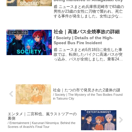
📰 ニュースまとめ兵庫県尼崎市で83歳の
男性が23歳の女性に刃物で襲われ、死亡
する事件が発生しました。女性は少なく
とも2本の包丁を使用したとされ、警察の
到着前に男性に切りつけたとして現行犯
逮捕されました。男性の妻も右手に負傷
社会｜高速バス全焼事故の詳細
ニュース・社会
を負い、事件は地...
/ Society | Details of the High-
Speed Bus Fire Incident
📰 ニュースまとめ5月18日に発生した事
故では、転倒したバイクに高速バスが突
っ込み、バスが全焼しました。乗客24人
は全員無事で避難できましたが、バイク
の運転手は負傷しました。この事故は交
通安全の重要性を再認識させるもので、
ドライバーの安全意...
社会｜たつの市で発見された2遺体の謎
/ Society | The Mystery of the Two Bodies Found
in Tatsuno City
エンタメ｜二宮和也、嵐ラストツアーの
裏側
/ Entertainment | Kazunari Ninomiya: Behind the
Scenes of Arashi’s Final Tour