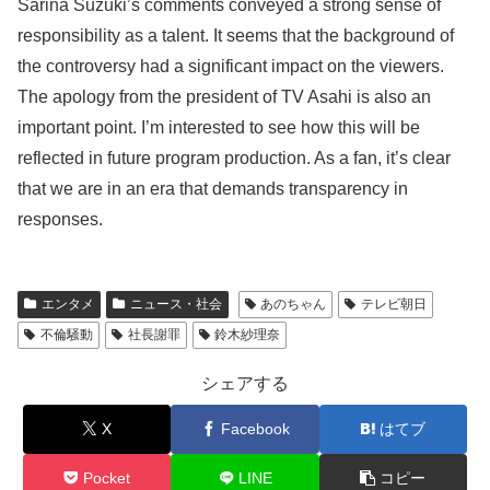
Sarina Suzuki’s comments conveyed a strong sense of
responsibility as a talent. It seems that the background of
the controversy had a significant impact on the viewers.
The apology from the president of TV Asahi is also an
important point. I’m interested to see how this will be
reflected in future program production. As a fan, it’s clear
that we are in an era that demands transparency in
responses.
エンタメ
ニュース・社会
あのちゃん
テレビ朝日
不倫騒動
社長謝罪
鈴木紗理奈
シェアする
X
Facebook
はてブ
Pocket
LINE
コピー