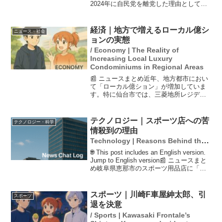
2024年に自民党を離党した理由として、
裏金問題が挙げられています。復党願の
提出は自民党の鈴木幹事長との面会を通
じて行われ、世耕氏は復党の意向を明確
経済｜地方で増えるローカル億シ
ニュース・社会
にしました。この動き...
ョンの実態
/ Economy | The Reality of
Increasing Local Luxury
Condominiums in Regional Areas
📰 ニュースまとめ近年、地方都市におい
て「ローカル億ション」が増加していま
す。特に仙台市では、三菱地所レジデン
スが販売した億ション「ザ・パークハウ
ス グラン 仙台広瀬町」が注目されていま
す。このマンションは全戸が1億円を超
テクノロジー｜スポーツ店への苦
テクノロジー・科学
え、中心価格は2億...
情殺到の理由
Technology | Reasons Behind the
Flood of Complaints to Sports
🌐 This post includes an English version.
Stores
Jump to English version📰 ニュースまと
め岐阜県恵那市のスポーツ用品店に「買
ったコメが届かない」との苦情が殺到
し、店主が困惑しています。...
スポーツ｜川崎F車屋紳太郎、引
スポーツ
退を決意
/ Sports | Kawasaki Frontale’s