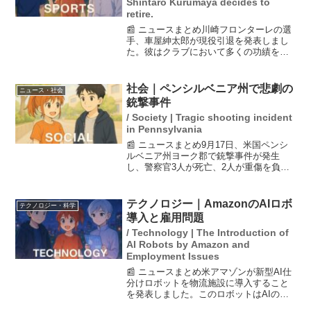
Shintaro Kurumaya decides to
retire.
📰 ニュースまとめ川崎フロンターレの選
手、車屋紳太郎が現役引退を発表しまし
た。彼はクラブにおいて多くの功績を残
し、サポーターやチームメイトからの信
頼も厚かったです。引退後はコーチとし
ての道を考えているとのことで、今後の
社会｜ペンシルベニア州で悲劇の
ニュース・社会
活躍にも期待が寄せられ...
銃撃事件
/ Society | Tragic shooting incident
in Pennsylvania
📰 ニュースまとめ9月17日、米国ペンシ
ルベニア州ヨーク郡で銃撃事件が発生
し、警察官3人が死亡、2人が重傷を負っ
た。事件の背後には、銃の乱用があると
みられ、容疑者は警察に射殺された。今
回の事件は米国における銃問題の深刻さ
テクノロジー｜AmazonのAIロボ
テクノロジー・科学
を再度浮き彫りにする...
導入と雇用問題
/ Technology | The Introduction of
AI Robots by Amazon and
Employment Issues
📰 ニュースまとめ米アマゾンが新型AI仕
分けロボットを物流施設に導入すること
を発表しました。このロボットはAIの判
断で荷物を仕分け、運ぶことができるた