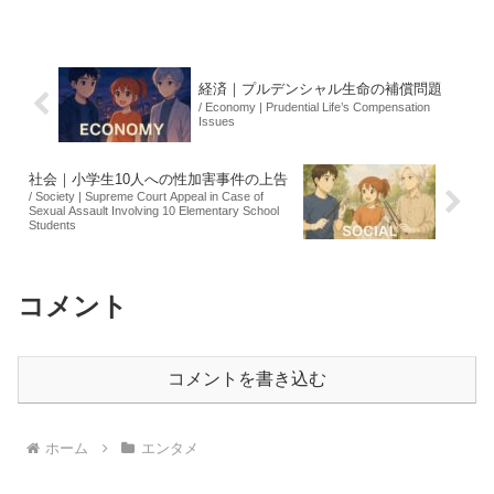
め、従来人間が行っていた作業の効率化
が期待されています。しかし、この技術
の導入により、50...
経済｜プルデンシャル生命の補償問題
/ Economy | Prudential Life’s Compensation
Issues
社会｜小学生10人への性加害事件の上告
/ Society | Supreme Court Appeal in Case of
Sexual Assault Involving 10 Elementary School
Students
コメント
コメントを書き込む
ホーム
エンタメ