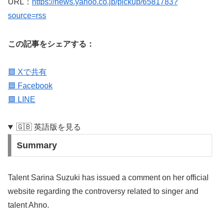
URL：
https://news.yahoo.co.jp/pickup/6581783?
source=rss
この記事をシェアする：
🟦 Xで共有
🟦 Facebook
🟩 LINE
🇬🇧 英語版を見る
Summary
Talent Sarina Suzuki has issued a comment on her official
website regarding the controversy related to singer and
talent Ahno.