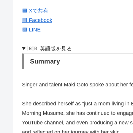
🟦 Xで共有
🟦 Facebook
🟩 LINE
🇬🇧 英語版を見る
Summary
Singer and talent Maki Goto spoke about her f
She described herself as “just a mom living in
Morning Musume, she has continued to engage in
YouTube channel, and even producing a new skin
and reflected on her journey with her skin.