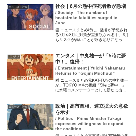
社会｜6月の熱中症死者数が急増
ニュース・社会
/ Society | The number of
heatstroke fatalities surged in
June.
📰 ニュースまとめ特に、猛暑が予想され
る7月や8月に対策が重要視される中、6月
もリスクが高いことが浮き彫りになって
います。2024年までの10年間において、
6月に熱中症で死亡した人の数が564人に
達し、1980年代の同期間の熱中症死者数
エンタメ｜中丸雄一が「5時に夢
エンタメ
とほ...
中！」復帰！
/ Entertainment | Yuichi Nakamaru
Returns to “Gojini Muchuu!”
📰 ニュースまとめ元KAT-TUNの中丸雄一
が、TOKYO MXの番組「5時に夢中！」
に水曜コメンテーターとして新たに出演
することが発表された。彼の復帰に対し
て共演者からも軽いツッコミが入り、
「出ていい人だっけ？」との反応が見ら
政治｜高市首相、連立拡大の意欲
ニュース・社会
れるなど、和...
を示す
/ Politics | Prime Minister Takagi
expresses willingness to expand
the coalition.
📰 ニュースまとめ高市首相は2026年の衆