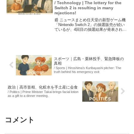
/ Technology | The lottery for the
Switch 2 is resulting in many
rejections!
📰 ニュースまとめ任天堂の新型ゲーム機
「Nintendo Switch 2」の抽選販売が続い
ているが、4回目の抽選結果が発表される
と、またもや多くの落選者が出てしまっ
た。SNSでは「Switch2落選」がトレンド
となり、ファンたちの不満が広...
スポーツ｜広島・栗林投手、緊急降板の
真相
/ Sports | Hiroshima’s Kuribayashi pitcher: The
truth behind his emergency exit
政治｜高市首相、化粧水を手土産に会食
/ Politics | Prime Minister Takai brings facial lotion
as a gift to a dinner meeting.
コメント