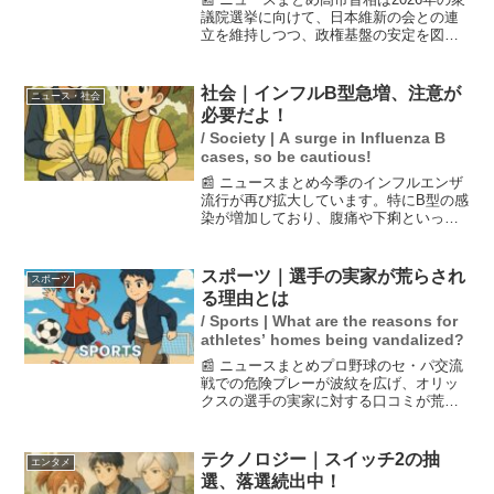
議院選挙に向けて、日本維新の会との連
立を維持しつつ、政権基盤の安定を図る
ために連立の拡大にも意欲を示しまし
た。また、自民党は過去の衆院選で3分の
2の議席を確保する一方で、中道政党は惨
社会｜インフルB型急増、注意が
ニュース・社会
敗し、議席数が7...
必要だよ！
/ Society | A surge in Influenza B
cases, so be cautious!
📰 ニュースまとめ今季のインフルエンザ
流行が再び拡大しています。特にB型の感
染が増加しており、腹痛や下痢といった
消化器症状が目立っています。年末年始
を挟んで注意報基準を超えたのは17年ぶ
りで、学級閉鎖も増加しています。A型に
スポーツ｜選手の実家が荒らされ
スポーツ
感染した人でもB...
る理由とは
/ Sports | What are the reasons for
athletes’ homes being vandalized?
📰 ニュースまとめプロ野球のセ・パ交流
戦での危険プレーが波紋を広げ、オリッ
クスの選手の実家に対する口コミが荒ら
される事態が発生しました。特に、オリ
ックスの廣岡選手が危険なスライディン
グを行い、これに対して警告が出された
テクノロジー｜スイッチ2の抽
エンタメ
ことが、ファンの反応を...
選、落選続出中！