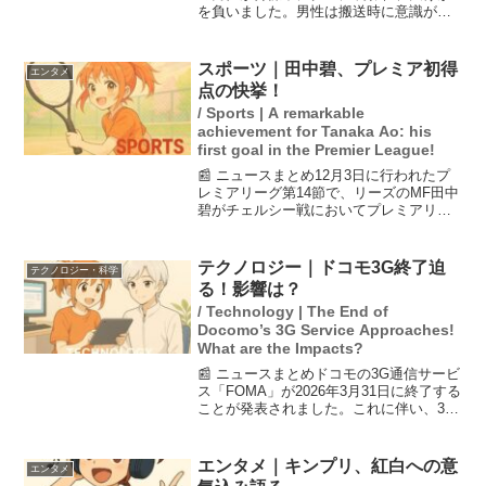
を負いました。男性は搬送時に意識がな
い状態であり、ケガの程度は不明です。
襲ったクマは体重100キロの成獣で、クマ
による人身被害が増加している中、今後
スポーツ｜田中碧、プレミア初得
エンタメ
の安全対策が求め...
点の快挙！
/ Sports | A remarkable
achievement for Tanaka Ao: his
first goal in the Premier League!
📰 ニュースまとめ12月3日に行われたプ
レミアリーグ第14節で、リーズのMF田中
碧がチェルシー戦においてプレミアリー
グ初ゴールを決めました。試合の前半43
分、田中はペナルティーアーク付近でパ
スを受け、右足で思い切り振り抜いたシ
テクノロジー｜ドコモ3G終了迫
テクノロジー・科学
ュートがゴール...
る！影響は？
/ Technology | The End of
Docomo’s 3G Service Approaches!
What are the Impacts?
📰 ニュースまとめドコモの3G通信サービ
ス「FOMA」が2026年3月31日に終了する
ことが発表されました。これに伴い、3G
ガラケーを放置すると自動解約され、電
話番号が消失する恐れがあります。ま
た、家族のスマホ回線への影響や、3G回
エンタメ｜キンプリ、紅白への意
エンタメ
線を利用...