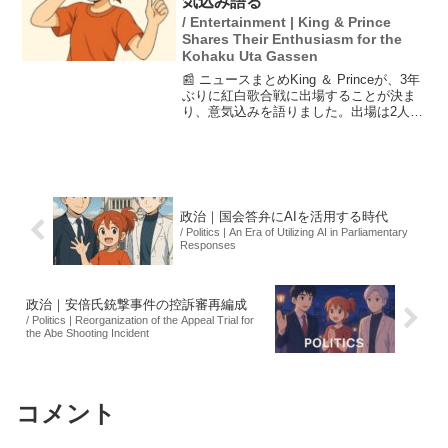
気込み語る
/ Entertainment | King & Prince
Shares Their Enthusiasm for the
Kohaku Uta Gassen
📰 ニュースまとめKing ＆ Princeが、3年
ぶりに紅白歌合戦に出場することが決ま
り、意気込みを語りました。出場は2人体
制での挑戦となり、成長を経て思い出の
舞台への期待が高まっています。千葉で
行われたイベントでは、音楽と花火が融
合した...
政治｜国会答弁にAIを活用する時代
/ Politics | An Era of Utilizing AI in Parliamentary
Responses
政治｜安倍氏銃撃事件の控訴審再編成
/ Politics | Reorganization of the Appeal Trial for
the Abe Shooting Incident
コメント