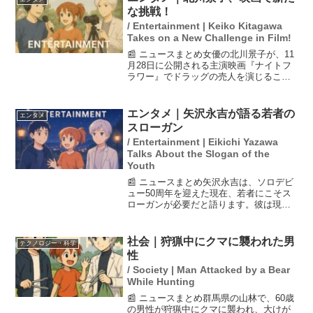
な挑戦！
/ Entertainment | Keiko Kitagawa
Takes on a New Challenge in Film!
📰 ニュースまとめ女優の北川景子が、11
月28日に公開される主演映画『ナイトフ
ラワー』でドラッグの売人を演じること
が発表されました。彼女は、これまでの
清楚なイメージを覆すため、ほぼすっぴ
んで関西弁を使い、感情をさらけ出す危
エンタメ｜矢沢永吉が語る若者の
エンタメ
険な母親役に挑戦し...
スローガン
/ Entertainment | Eikichi Yazawa
Talks About the Slogan of the
Youth
📰 ニュースまとめ矢沢永吉は、ソロデビ
ュー50周年を迎えた現在、若者にこそス
ローガンが必要だと語ります。彼は現代
の若者が「Look at me！」という自己中
心的な傾向にあると指摘し、寂しさを感
じている人々に向けて、心の支えとなる
社会｜狩猟中にクマに襲われた男
テクノロジー・科学
言葉や理念...
性
/ Society | Man Attacked by a Bear
While Hunting
📰 ニュースまとめ群馬県の山林で、60歳
の男性が狩猟中にクマに襲われ、大けが