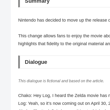
Summary
Nintendo has decided to move up the release da
This change allows fans to enjoy the movie abo
highlights that fidelity to the original materia
Dialogue
This dialogue is fictional and based on the article.
Chako: Hey Log, I heard the Zelda movie has 
Log: Yeah, so it’s now coming out on April 30, 20