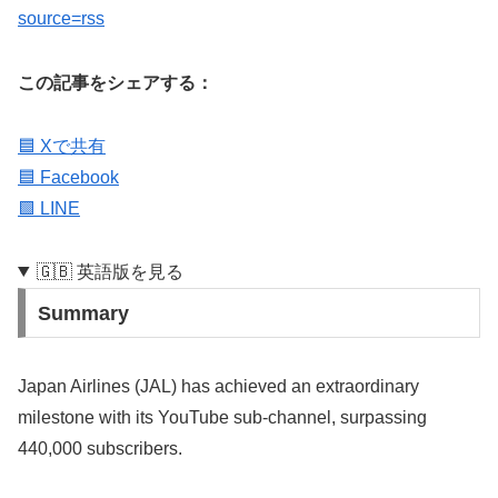
source=rss
この記事をシェアする：
🟦 Xで共有
🟦 Facebook
🟩 LINE
🇬🇧 英語版を見る
Summary
Japan Airlines (JAL) has achieved an extraordinary
milestone with its YouTube sub-channel, surpassing
440,000 subscribers.