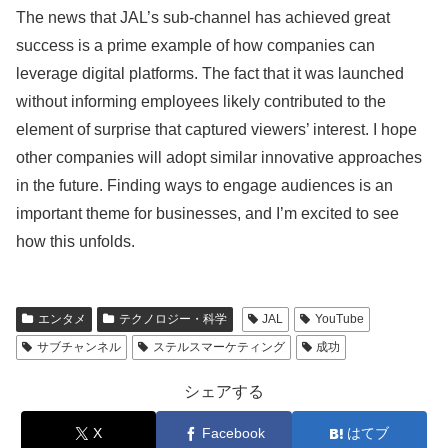
The news that JAL’s sub-channel has achieved great
success is a prime example of how companies can
leverage digital platforms. The fact that it was launched
without informing employees likely contributed to the
element of surprise that captured viewers’ interest. I hope
other companies will adopt similar innovative approaches
in the future. Finding ways to engage audiences is an
important theme for businesses, and I’m excited to see
how this unfolds.
エンタメ
テクノロジー・科学
JAL
YouTube
サブチャンネル
ステルスマーケティング
成功
シェアする
X
Facebook
はてブ