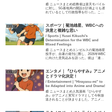
📰 ニュースまとめ総務省は楽天モバイル
に対し、5G基地局の開設が計画よりも遅
れているとして行政指導を行った。この
指導は、楽天モバイルが2025年末までに1
万以上の追加基地局を設置するという目
標に向けたものであり、現状の進捗に懸
スポーツ｜菊池雄星、WBCへの
エンタメ
念が示されたも...
決意と複雑な思い
/ Sports | Yusei Kikuchi’s
Determination for the WBC and
Mixed Feelings
📰 ニュースまとめエンゼルスの菊池雄星
投手が、自著の発刊に際し、2026年WBC
に向けた意気込みを語った。彼は「連覇
しか目標はない」とし、チームへの貢献
を誓ったが、ネトフリによる独占配信に
は「複雑な気持ち」とも述べた。自身の
エンタメ｜『ひらやすみ』アニメ
エンタメ
著書では、MLB...
とドラマ化決定！
/ Entertainment | “Hirayasu-mi” to
be Adapted into Anime and Drama!
📰 ニュースまとめ人気漫画『ひらやす
み』がアニメと実写ドラマとして今秋放
送されることが決まりました。アニメ制
作は『デデデデ』で知られるProduction
+h.が担当し、実写ドラマはNHKの「夜ド
ラ」枠で放送されます。物語は、定職や