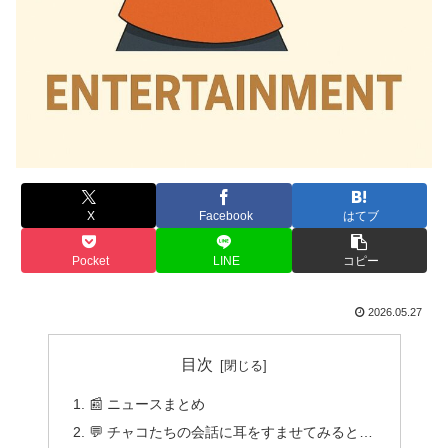
X
Facebook
はてブ
Pocket
LINE
コピー
2026.05.27
目次
📰 ニュースまとめ
💬 チャコたちの会話に耳をすませてみると…