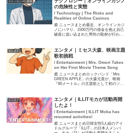
テクノロジー｜オンラインカジノ
テクノロジー・科学
恋人を...
の危険性と実態
/ Technology | The Risks and
Realities of Online Casinos
📰 ニュースまとめ最近、オンラインカジ
ノにハマり、1500万円の借金を抱え自己
破産に追い込まれた男性の取材が行われ
た。日本ではオンラインカジノでの賭博
が犯罪とされており、違法行為に手を染
める理由や、その背後にある問題が浮き
エンタメ｜ミセス大森、映画主題
エンタメ
彫りになっている。...
歌初挑戦
/ Entertainment | Mrs. Omori Takes
on Her First Movie Theme Song
📰 ニュースまとめロックバンド「Mrs.
GREEN APPLE」の大森元貴が、映画
『90メートル』の主題歌として初のソロ
曲「0.2mm」を書き下ろしました。公開
は3月27日で、彼はこの曲に『少しだけ背
中が押せればいいな』という思いを込め
エンタメ｜ILLITモカが活動再開
エンタメ
た...
したよ！
/ Entertainment | ILLIT Moka has
resumed activities!
📰 ニュースまとめ日韓女性5人組のアイ
ドルグループ「ILLIT」の日本人メンバ
ー、モカ（21）が活動を再開することが