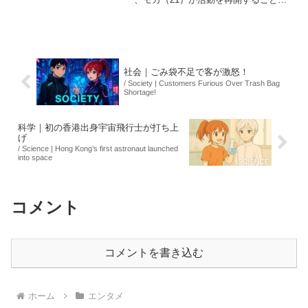
発表されました。4月に体調不良で活動を
休止していましたが、医療スタッフの診
断を受けて問題ないとのことです。所属
事務所のBEL...
社会｜ごみ袋不足で客が激怒！
/ Society | Customers Furious Over Trash Bag
Shortage!
科学｜初の香港出身宇宙飛行士が打ち上
げ
/ Science | Hong Kong’s first astronaut launched
into space
コメント
コメントを書き込む
ホーム
エンタメ