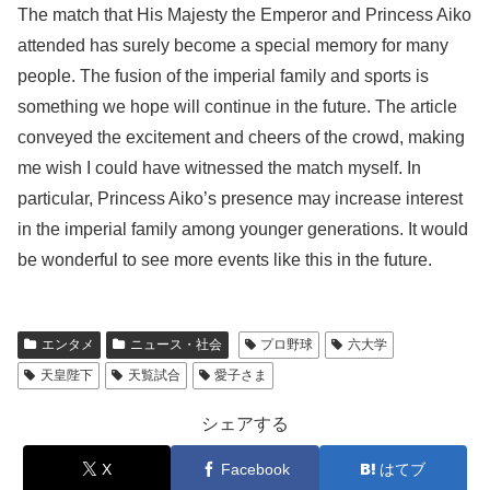
The match that His Majesty the Emperor and Princess Aiko
attended has surely become a special memory for many
people. The fusion of the imperial family and sports is
something we hope will continue in the future. The article
conveyed the excitement and cheers of the crowd, making
me wish I could have witnessed the match myself. In
particular, Princess Aiko’s presence may increase interest
in the imperial family among younger generations. It would
be wonderful to see more events like this in the future.
エンタメ
ニュース・社会
プロ野球
六大学
天皇陛下
天覧試合
愛子さま
シェアする
X
Facebook
はてブ