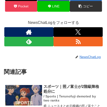
Pocket
LINE
コピー
NewsChatLogをフォローする
NewsChatLog
関連記事
スポーツ｜照ノ富士が2階級降格
スポーツ
処分に
/ Sports | Terunofuji demoted by
two ranks
📰 ニュースまとめ元横綱の照ノ富士こと