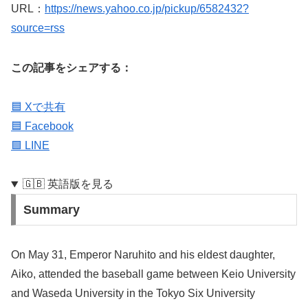
URL：
https://news.yahoo.co.jp/pickup/6582432?
source=rss
この記事をシェアする：
🟦 Xで共有
🟦 Facebook
🟩 LINE
🇬🇧 英語版を見る
Summary
On May 31, Emperor Naruhito and his eldest daughter,
Aiko, attended the baseball game between Keio University
and Waseda University in the Tokyo Six University