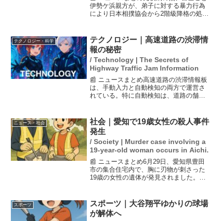
伊勢ケ浜親方が、弟子に対する暴力行為
により日本相撲協会から2階級降格の処分
を受けました。この決定は東京都内で開
かれた臨時理事会で下され、親方の行動
が相撲界に与える影響が懸念されていま
テクノロジー｜高速道路の渋滞情
テクノロジー・科学
す。相撲界の倫理や指...
報の秘密
/ Technology | The Secrets of
Highway Traffic Jam Information
📰 ニュースまとめ高速道路の渋滞情報板
は、手動入力と自動検知の両方で運営さ
れている。特に自動検知は、道路の舗装
の下に埋め込まれた機械によって車の流
れをリアルタイムで測定する仕組みだ。
これにより、行楽シーズンや交通量が多
社会｜愛知で19歳女性の殺人事件
ニュース・社会
い時期においても、正確...
発生
/ Society | Murder case involving a
19-year-old woman occurs in Aichi.
📰 ニュースまとめ6月29日、愛知県豊田
市の集合住宅内で、胸に刃物が刺さった
19歳の女性の遺体が発見されました。女
性は全裸で、現場で死亡が確認されてい
ます。警察は現場の状況から殺人事件と
して捜査を進めており、詳細な調査を行
スポーツ｜大谷翔平ゆかりの球場
スポーツ
っています。この事...
が解体へ