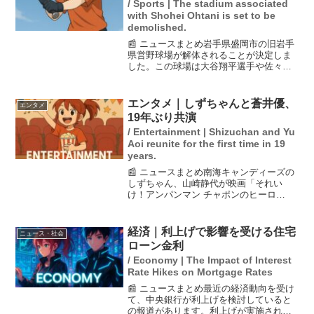
/ Sports | The stadium associated
with Shohei Ohtani is set to be
demolished.
📰 ニュースまとめ岩手県盛岡市の旧岩手
県営野球場が解体されることが決定しま
した。この球場は大谷翔平選手や佐々木
朗希選手が160キロの速球を投げた場所と
して知られ、半世紀以上にわたり地域の
野球ファンに愛されてきました。3年前に
エンタメ｜しずちゃんと蒼井優、
エンタメ
閉場し、県は民間...
19年ぶり共演
/ Entertainment | Shizuchan and Yu
Aoi reunite for the first time in 19
years.
📰 ニュースまとめ南海キャンディーズの
しずちゃん、山崎静代が映画「それい
け！アンパンマン チャポンのヒーロ
ー！」にゲスト出演することが発表され
た。彼女は19年ぶりに女優の蒼井優との
共演を果たすことになる。しずちゃん
経済｜利上げで影響を受ける住宅
ニュース・社会
は、共演にあたり「山ちゃん...
ローン金利
/ Economy | The Impact of Interest
Rate Hikes on Mortgage Rates
📰 ニュースまとめ最近の経済動向を受け
て、中央銀行が利上げを検討していると
の報道があります。利上げが実施される