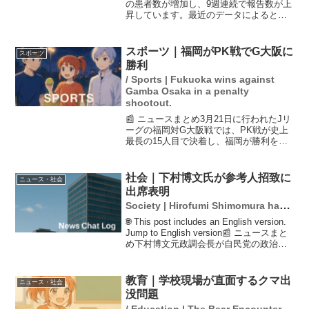
の患者数が増加し、9週連続で報告数が上
昇しています。最近のデータによると、1
医療機関あたりの患者数は「3.26人」に
達し、前週から1.4倍に増加しています。
一方、新型コロナウイルスの感染者は減
スポーツ｜福岡がPK戦でG大阪に
スポーツ
少傾向にあ...
勝利
/ Sports | Fukuoka wins against
Gamba Osaka in a penalty
shootout.
📰 ニュースまとめ3月21日に行われたJリ
ーグの福岡対G大阪戦では、PK戦が史上
最長の15人目で決着し、福岡が勝利を収
めました。福岡はDF岡哲平がPKを決め、
G大阪のFWイッサム・ジェバリのキック
はGK小畑裕馬に止められました。この結
社会｜下村博文氏が参考人招致に
ニュース・社会
果、福...
出席表明
Society | Hirofumi Shimomura has
announced his intention to attend
🌐 This post includes an English version.
the hearing as a witness.
Jump to English version📰 ニュースまと
め下村博文元政調会長が自民党の政治資
金パーティーの裏金事件に関し、衆院予
算委員会の参考人招致に出...
教育｜学校現場が直面するクマ出
ニュース・社会
没問題