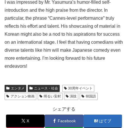
I was impressed by Mr. Yasumura’s humor-filled self-
introduction and the high praise from the director. In
particular, the phrase “Cannes-level performance” truly
reflects his effort and talent. His showcasing of material in
Korean might also be a nod to his aspirations for success
on an international stage. I feel that having comedians with
diverse talents like him will make Japanese comedy even
more entertaining. I’m looking forward to his future
endeavors!
エンタメ
ニュース・社会
30周年イベント
アクション映画
明るい安村
演技
韓国語
シェアする
X
Facebook
はてブ