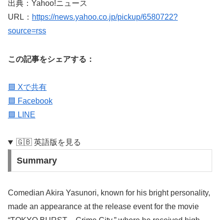
出典：Yahoo!ニュース
URL：
https://news.yahoo.co.jp/pickup/6580722?
source=rss
この記事をシェアする：
🟦 Xで共有
🟦 Facebook
🟩 LINE
🇬🇧 英語版を見る
Summary
Comedian Akira Yasunori, known for his bright personality,
made an appearance at the release event for the movie