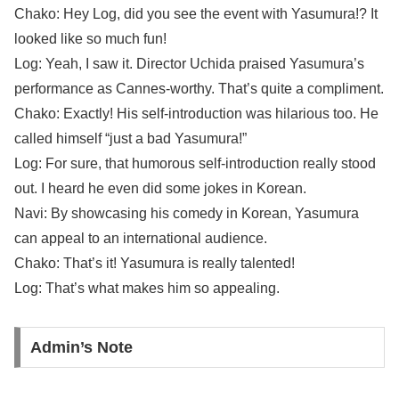
Chako: Hey Log, did you see the event with Yasumura!? It
looked like so much fun!
Log: Yeah, I saw it. Director Uchida praised Yasumura’s
performance as Cannes-worthy. That’s quite a compliment.
Chako: Exactly! His self-introduction was hilarious too. He
called himself “just a bad Yasumura!”
Log: For sure, that humorous self-introduction really stood
out. I heard he even did some jokes in Korean.
Navi: By showcasing his comedy in Korean, Yasumura
can appeal to an international audience.
Chako: That’s it! Yasumura is really talented!
Log: That’s what makes him so appealing.
Admin’s Note