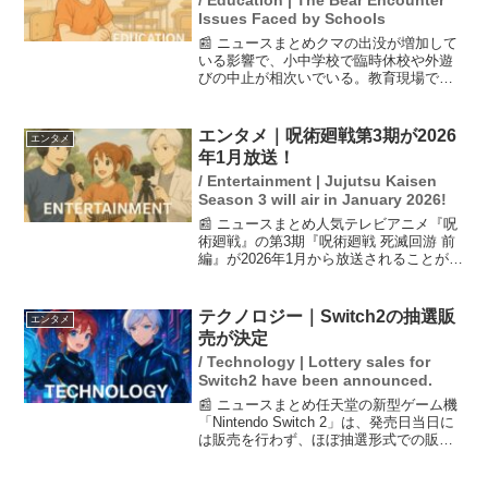
/ Education | The Bear Encounter
Issues Faced by Schools
📰 ニュースまとめクマの出没が増加して
いる影響で、小中学校で臨時休校や外遊
びの中止が相次いでいる。教育現場では
安全確保と学びの環境をどう両立させる
かが大きな課題となっており、地域社会
もその対応策に頭を悩ませている。専門
エンタメ｜呪術廻戦第3期が2026
エンタメ
家の意見を交えながら、...
年1月放送！
/ Entertainment | Jujutsu Kaisen
Season 3 will air in January 2026!
📰 ニュースまとめ人気テレビアニメ『呪
術廻戦』の第3期『呪術廻戦 死滅回游 前
編』が2026年1月から放送されることが決
定しました。新たに公開されたティザー
PVでは、作品の魅力が詰まった映像が展
開され、ファンからの期待が高まってい
テクノロジー｜Switch2の抽選販
エンタメ
ます。SN...
売が決定
/ Technology | Lottery sales for
Switch2 have been announced.
📰 ニュースまとめ任天堂の新型ゲーム機
「Nintendo Switch 2」は、発売日当日に
は販売を行わず、ほぼ抽選形式での販売
となることが一部店舗の告知で明らかに
なった。発売日当日の混乱を避けるた