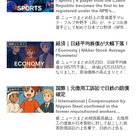
/ Sports | A player from the Czech
Republic becomes the first to be
registered under the NPB’s
controlled player system.
📰 ニュースまとめ巨人の育成選手マレ
ク・フルプ外野手（26）が、チェコ出身
選手として初めて日本プロ野球（NPB）
の支配下選手に登録され、即座に1軍昇格
することが決定しました。フルプ選手は
来日2年目の右打ち強打者で、背番号は39
経済｜日経平均株価が大幅下落！
国際ビジネス
に決まりました...
/ Economy | Nikkei Stock Average
Plummets!
📰 ニュースまとめ3月23日、日経平均株
価が1857円下落し、終値は5万1515円と
なりました。原油価格の高止まりとイラ
ン情勢への懸念が影響し、取引は1月9日
以来の5万1000円台で終了しました。株価
の今後の動向については、世論調査が行
国際｜元徴用工訴訟で日鉄の賠償
ニュース・社会
われ...
確定
/ International | Compensation by
Nippon Steel confirmed in the
former requisitioned workers
lawsuit.
📰 ニュースまとめ韓国最高裁は、元徴用
工の遺族が日本製鉄に対して起こした損
害賠償訴訟の上告審で、日鉄の上告を棄
却し、賠償命令が確定しました。この判