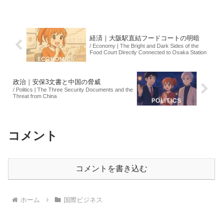
決により、日鉄は元徴用工が受けた精神
的苦痛に対し、1億ウォン（約1千万円）
の支払いを求められて...
経済｜大阪駅直結フードコートの明暗
/ Economy | The Bright and Dark Sides of the
Food Court Directly Connected to Osaka Station
政治｜安保3文書と中国の脅威
/ Politics | The Three Security Documents and the
Threat from China
コメント
コメントを書き込む
ホーム
国際ビジネス