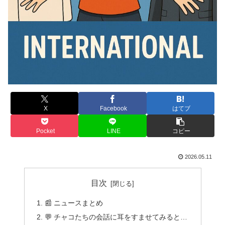
X
Facebook
はてブ
Pocket
LINE
コピー
2026.05.11
目次
📰 ニュースまとめ
💬 チャコたちの会話に耳をすませてみると…