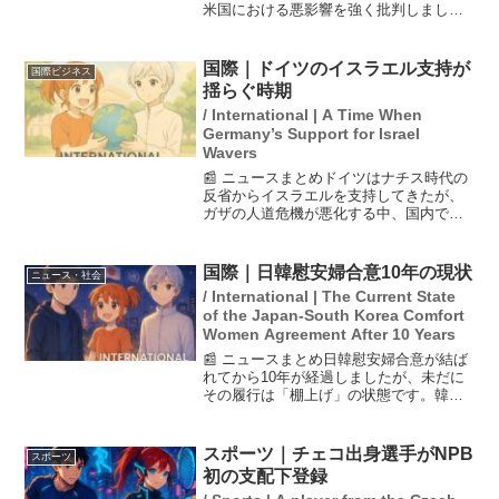
米国における悪影響を強く批判しまし
た。彼は、トランプ政権が米国の良い部
分をほぼすべて解体してしまったと述
べ、独裁的な傾向に警告を発していま
国際｜ドイツのイスラエル支持が
国際ビジネス
す。ギアは映画『プリティ・ウ...
揺らぐ時期
/ International | A Time When
Germany’s Support for Israel
Wavers
📰 ニュースまとめドイツはナチス時代の
反省からイスラエルを支持してきたが、
ガザの人道危機が悪化する中、国内でイ
スラエル批判の声が高まっている。この
情勢を受け、政府はイスラエルへの圧力
を強化する民意に直面し、対応に悩んで
国際｜日韓慰安婦合意10年の現状
ニュース・社会
いる。特に英仏がパレス...
/ International | The Current State
of the Japan-South Korea Comfort
Women Agreement After 10 Years
📰 ニュースまとめ日韓慰安婦合意が結ば
れてから10年が経過しましたが、未だに
その履行は「棚上げ」の状態です。韓国
の李在明政権は合意を尊重する姿勢を示
していますが、元慰安婦や支援団体は依
然として日本政府に対する法的責任の認
スポーツ｜チェコ出身選手がNPB
スポーツ
定や公式謝罪を求めて...
初の支配下登録