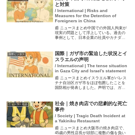
た。この状況は、党の低迷...
と対策
/ International | Risks and
Measures for the Detention of
Foreigners in China
📰 ニュースまとめ中国での外国人拘束が
現実の問題として浮上している。過去の
事例として、日本企業の社員やカナダ
人、豪州籍記者が拘束されたことがあ
り、これは中国の国際関係が悪化した際
に現れる傾向である。また、中国政府は
国際｜ガザ市の緊迫した状況とイ
国際ビジネス
生体情報を収集し、外国人に...
スラエルの声明
/ International | The tense situation
in Gaza City and Israel’s statement
📰 ニュースまとめイスラエル軍がパレス
チナ自治区ガザ市をほぼ包囲したことを
国防相が発表しました。声明では、ガザ
市に残っている住民は「テロリスト」と
見なされると警告しています。ガザ地区
の住民は避難を促されており、和平案に
社会｜焼き肉店での悲劇的な死亡
ニュース・社会
対する不満も高まってい...
事件
/ Society | Tragic Death Incident at
a Yakiniku Restaurant
📰 ニュースまとめ大阪市の焼き肉店で、
45歳の男性店長が頭部に複数の傷を負い