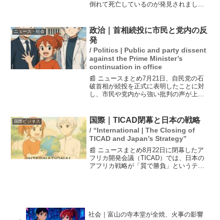
倒れて死亡しているのが発見されまし
た。警察は、店の関係者である40代の男
を傷害容疑で逮捕し、死亡との因果関係
を調査しています。この事件は地域に衝
政治｜首相続投に市民と党内の反
ニュース・社会
撃を与えており、詳細...
発
/ Politics | Public and party dissent
against the Prime Minister’s
continuation in office
📰 ニュースまとめ7月21日、自民党の石
破首相が続投を正式に表明したことに対
し、市民や党内から強い批判の声が上が
っている。参院選での大敗を受け、党内
からは退陣を求める意見が噴出し、自民
党・河野太郎氏は森山幹事長に辞任を要
国際｜TICAD閉幕と日本の戦略
国際ビジネス
求する事態となった。...
/ “International | The Closing of
TICAD and Japan’s Strategy”
📰 ニュースまとめ8月22日に閉幕したア
フリカ開発会議（TICAD）では、日本の
アフリカ戦略が「質で勝負」というテー
マのもとに展開された。会議では、アフ
リカの成長を背景に、石破首相が臨んだ
「マラソン会談」を通じて、日本とアフ
リカの相互利益を...
社会｜富山の寺本堂が全焼、火事の影響