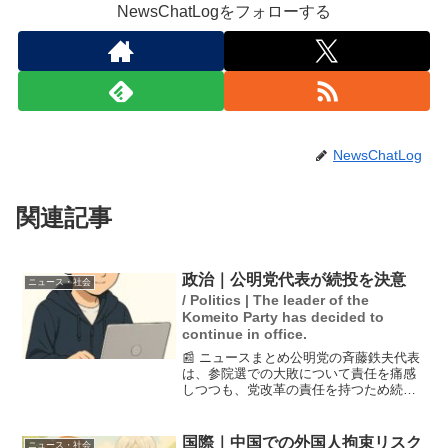
NewsChatLogをフォローする
NewsChatLog
関連記事
政治｜公明党代表が続投を決意
ニュース・社会
/ Politics | The leader of the
Komeito Party has decided to
continue in office.
📰 ニュースまとめ公明党の斉藤鉄夫代表
は、参院選での大敗について責任を痛感
しつつも、党改革の責任を持つため続投
することを表明しました。また、幹事長
の西田実仁氏が辞表を提出したことを明
かし、彼を慰留したことも発表しまし
国際｜中国での外国人拘束リスク
ニュース・社会