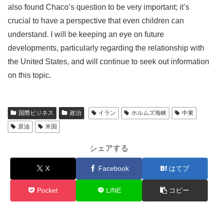
also found Chaco’s question to be very important; it’s
crucial to have a perspective that even children can
understand. I will be keeping an eye on future
developments, particularly regarding the relationship with
the United States, and will continue to seek out information
on this topic.
国際ビジネス
政治
イラン
ホルムズ海峡
中東
原油
米国
シェアする
X
Facebook
はてブ
Pocket
LINE
コピー