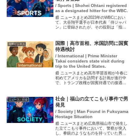
/ Sports | Shohei Ohtani registered
as a designated hitter for the WBC.
📰 ニュースまとめ2023年のWBCにおい
て、大谷翔平選手が日本代表「侍ジャパ
ン」に登録されたが、その役割は「指名
打者」となり、二刀流の登録はされてい
ないことが発表された。ドジャースの監
督は投手としての起用を否定しており、
国際｜高市首相、米国訪問に国賓
国際ビジネス
大谷選手の今大会で...
待遇検討
/ International | Prime Minister
Takai considers state visit during
trip to the United States.
📰 ニュースまとめ高市早苗首相が今春に
初めてアメリカを訪問する計画が進行中
で、トランプ政権が国賓待遇での接遇を
検討していることが報じられました。訪
米の具体的な日程は3月20日を軸に調整さ
れており、衆院選後に詳細な協議が行わ
社会｜福山の立てこもり事件で男
ニュース・社会
れる見込みです。ま...
発見
/ Society | Man Found in Fukuyama
Hostage Situation
📰 ニュースまとめ広島県福山市で発生し
た立てこもり事件において、警察が突入
し、拳銃のようなものを持っていた男を