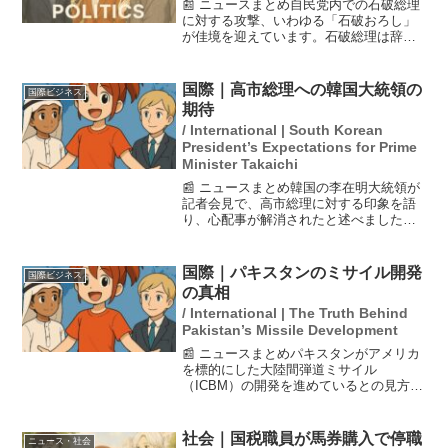
📰 ニュースまとめ自民党内での石破総理
に対する攻撃、いわゆる「石破おろし」
が佳境を迎えています。石破総理は辞任
しない意向を示しており、臨時総裁選を
求める議員たちが過半数に達するかが焦
点です。これに対する意思確認は初の試
国際｜高市総理への韓国大統領の
国際ビジネス
みであり、議論が進む中...
期待
/ International | South Korean
President’s Expectations for Prime
Minister Takaichi
📰 ニュースまとめ韓国の李在明大統領が
記者会見で、高市総理に対する印象を語
り、心配事が解消されたと述べました。
日韓首脳会談の結果に期待を寄せる李大
統領は、高市総理を「とても立派な政治
家」と評価し、日韓関係の未来に対する
国際｜パキスタンのミサイル開発
国際ビジネス
希望を表明しました。ま...
の真相
/ International | The Truth Behind
Pakistan’s Missile Development
📰 ニュースまとめパキスタンがアメリカ
を標的にした大陸間弾道ミサイル
（ICBM）の開発を進めているとの見方が
強まっています。これはトランプ政権と
の接近を背景にしており、パキスタンは
外交政策の変化を受けて、アメリカに対
社会｜国税職員が馬券購入で停職
ニュース・社会