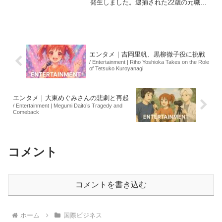
発生しました。逮捕された22歳の元職
員、木村斗哉容疑者が、施設内での金銭
トラブルに関与していたことが判明しま
した。このトラブルは、木村容疑者が勤
務していた時期に発生...
エンタメ｜吉岡里帆、黒柳徹子役に挑戦
/ Entertainment | Riho Yoshioka Takes on the Role
of Tetsuko Kuroyanagi
エンタメ｜大東めぐみさんの悲劇と再起
/ Entertainment | Megumi Daito’s Tragedy and
Comeback
コメント
コメントを書き込む
ホーム
国際ビジネス