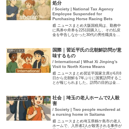
抗するための軍事力強化を...
処分
/ Society | National Tax Agency
Employee Suspended for
Purchasing Horse Racing Bets
📰 ニュースまとめ大阪国税局は、勤務中
に馬券や舟券を2251回購入し、その払戻
金を申告しなかった30代の男性職員を停
職1カ月の懲戒処分としました。この職員
は、自宅の購入費用で毎月赤字が続き、
何とか収入を増やそうとした結果、競艇
国際｜習近平氏の北朝鮮訪問が意
国際ビジネス
の舟券を購入し...
味するもの
/ International | What Xi Jinping’s
Visit to North Korea Means
📰 ニュースまとめ習近平国家主席が6月8
日から北朝鮮を7年ぶりに国賓訪問するこ
とが報じられました。訪問の目的は金正
恩総書記との会談で、非核化や米国との
関係構築が焦点となっています。中国は
北朝鮮に対して影響力を保持しており、
社会｜埼玉の老人ホームで2人殺
ニュース・社会
この訪問が地域の安...
害
/ Society | Two people murdered at
a nursing home in Saitama
📰 ニュースまとめ埼玉県鶴ケ島市の老人
ホームで、入所者2人が殺害される事件が