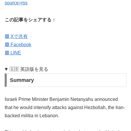
source=rss
この記事をシェアする：
🟦 Xで共有
🟦 Facebook
🟩 LINE
🇬🇧 英語版を見る
Summary
Israeli Prime Minister Benjamin Netanyahu announced
that he would intensify attacks against Hezbollah, the Iran-
backed militia in Lebanon.