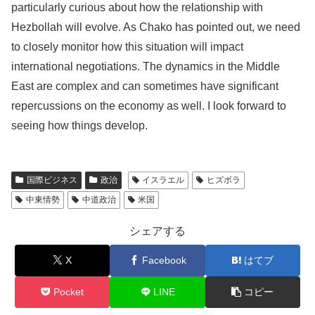
particularly curious about how the relationship with
Hezbollah will evolve. As Chako has pointed out, we need
to closely monitor how this situation will impact
international negotiations. The dynamics in the Middle
East are complex and can sometimes have significant
repercussions on the economy as well. I look forward to
seeing how things develop.
国際ビジネス
政治
イスラエル
ヒズボラ
中東情勢
中道政治
米国
シェアする
X
Facebook
はてブ
Pocket
LINE
コピー