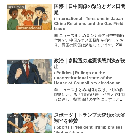
害事件で服役した前川彰司さんが再審無
罪となり、名古屋高検は前川さんの裁判
国際｜日中関係の緊迫とガス田問
国際ビジネス
に関与した検察官へ...
題
/ International | Tensions in Japan-
China Relations and the Gas Field
Issue
📰 ニュースまとめ東シナ海の日中中間線
付近で、中国がガス田掘削を強行してお
り、両国の関係は緊迫しています。2008
年に共同開発に合意したものの、協議は
中断し、中国の一方的な開発が進行中で
す。日本は抗議を繰り返していますが、
政治｜参院選の違憲状態判決が続
ニュース・社会
問題は深刻化する一...
出
/ Politics | Rulings on the
unconstitutional state of the
House of Councillors election are
emerging one after another.
📰 ニュースまとめ福岡高裁は、7月の参
院選における「1票の格差」が最大で3.13
倍に達し、投票価値の平等に反するとし
て違憲状態を判断した。この判決は全国
で3件目であり、福岡、佐賀、長崎、熊
本、大分の有権者による選挙無効の訴え
スポーツ｜トランプ大統領が大谷
スポーツ
は棄却された。選...
翔平を称賛
/ Sports | President Trump praises
Shohei Ohtani