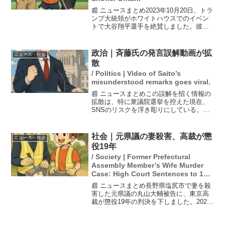
📰 ニュースまとめ2023年10月20日、トラ
ンプ大統領がホワイトハウスでのイベン
トで大谷翔平選手を絶賛しました。彼は
大谷選手を「今まで見た中で、投手とし
ても打者としても最高の選手」と評価
し、その二刀流の才能を高く評価しまし
政治｜斉藤氏の発言誤解動画が拡
ニュース・社会
た。大谷選手の今...
散
/ Politics | Video of Saito’s
misunderstood remarks goes viral.
📰 ニュースまとめこの誤解を招く情報の
拡散は、特に衆議院選挙を控えた現在、
SNSのリスクを浮き彫りにしている。中
道改革連合の斉藤鉄夫共同代表が「人間
より大事なものがある」という発言をし
たとされる動画がSNSで拡散されたが、
社会｜元県議の妻殺害、高裁が懲
ニュース・社会
これは誤った切り抜...
役19年
/ Society | Former Prefectural
Assembly Member’s Wife Murder
Case: High Court Sentences to 19
Years in Prison
📰 ニュースまとめ長野県塩尻市で妻を殺
害した元県議の丸山大輔被告に、東京高
裁が懲役19年の判決を下しました。2021
年に発生したこの事件では、1審の長野地
裁が出した判決を支持し、被告の無罪主