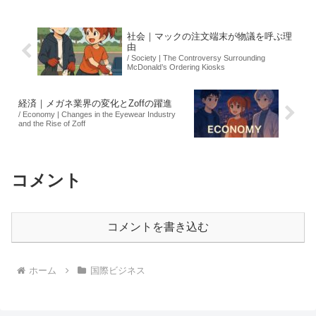
張を退けました。控訴審でも被告が妻を
殺害したとの認...
社会｜マックの注文端末が物議を呼ぶ理
由
/ Society | The Controversy Surrounding
McDonald’s Ordering Kiosks
経済｜メガネ業界の変化とZoffの躍進
/ Economy | Changes in the Eyewear Industry
and the Rise of Zoff
コメント
コメントを書き込む
ホーム
国際ビジネス